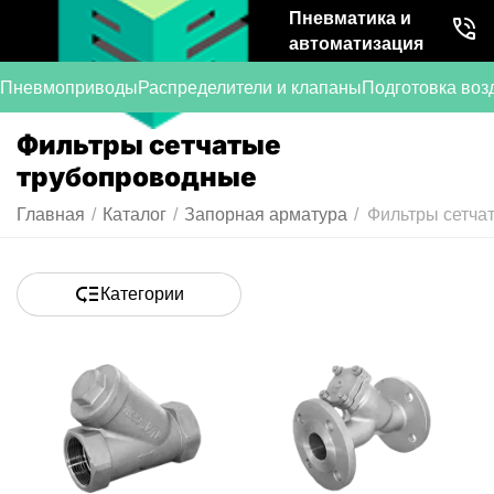
Пневматика и
автоматизация
Пневмоприводы
Распределители и клапаны
Подготовка воз
Фильтры сетчатые
трубопроводные
Главная
/
Каталог
/
Запорная арматура
/
Фильтры сетча
Категории