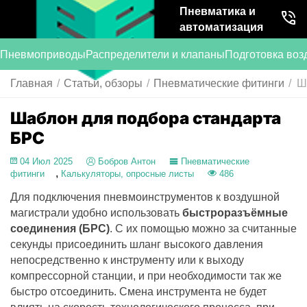
Пневматика и
автоматизация
Пневмоприводы
Распределители и клапаны
Подготовка воз
Главная
/
Статьи, обзоры
/
Пневматические фитинги
/
Ш
Шаблон для подбора стандарта
БРС
04 Июл 2025
Бобров Антон
Пневматические
,
фитинги
Калькуляторы, опросные листы
486
Для подключения пневмоинструментов к воздушной
магистрали удобно использовать
быстроразъёмные
соединения (БРС)
. С их помощью можно за считанные
секунды присоединить шланг высокого давления
непосредственно к инструменту или к выходу
компрессорной станции, и при необходимости так же
быстро отсоединить. Смена инструмента не будет