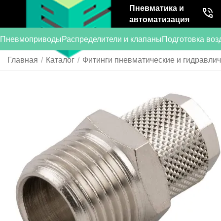
Пневматика и
автоматизация
Пневмоприводы
Распределители и клапаны
Подготовка воз
Главная
/
Каталог
/
Фитинги пневматические и гидравли