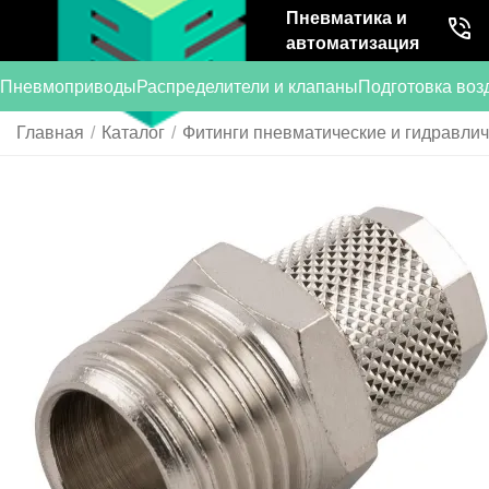
Пневматика и
автоматизация
Пневмоприводы
Распределители и клапаны
Подготовка воз
Главная
/
Каталог
/
Фитинги пневматические и гидравли