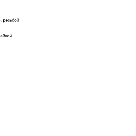
. резьбой
гайкой