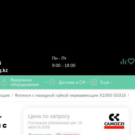
Пн - Пт
6
9:00 - 18:00
g.kz
Вакуумное
Датчики и СИ
Ещё
оборудование
еющие
/
Фитинги с накидной гайкой нержавеющие X1000-SS316
/
X
-
Цена по запросу
 с
Последнее обновление цен: 10
августа 2026