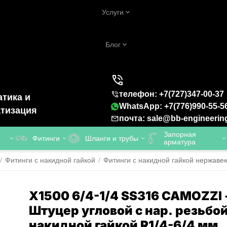
Услуги
Блог
телефон: +7(727)347-00-37
тика и
WhatsApp: +7(776)990-55-5
тизация
почта: sale@bb-engineerin
Запорная
Фитинги
Шланги и трубы
арматура
/
Фитинги с накидной гайкой
/
Фитинги с накидной гайкой нержав
X1500 6/4-1/4 SS316 CAMOZZI 
Штуцер угловой с нар. резьбой
накидной гайкой R1/4-6/4 мм,