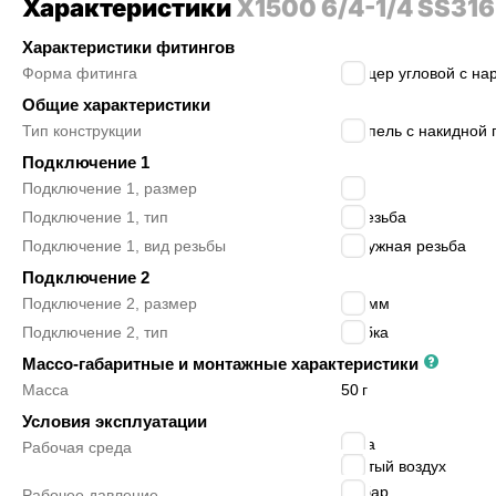
Характеристики
X1500 6/4-1/4 SS316
Характеристики фитингов
Форма фитинга
штуцер угловой с нар
Общие характеристики
Тип конструкции
ниппель с накидной 
Подключение 1
Подключение 1, размер
1/4″
Подключение 1, тип
R резьба
Подключение 1, вид резьбы
наружная резьба
Подключение 2
Подключение 2, размер
6/4 мм
Подключение 2, тип
трубка
Массо-габаритные и монтажные характеристики
Масса
50
г
Условия эксплуатации
вода
Рабочая среда
сжатый воздух
25
бар
Рабочее давление