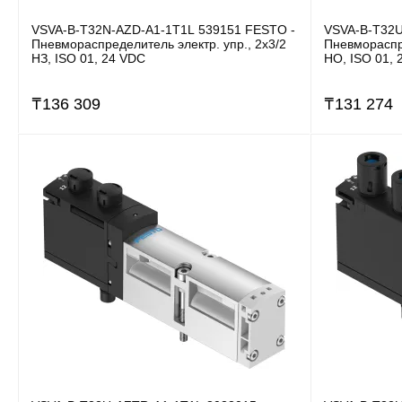
VSVA-B-T32N-AZD-A1-1T1L 539151 FESTO -
VSVA-B-T32U
Пневмораспределитель электр. упр., 2x3/2
Пневмораспре
НЗ, ISO 01, 24 VDC
НО, ISO 01, 
₸
136 309
₸
131 274