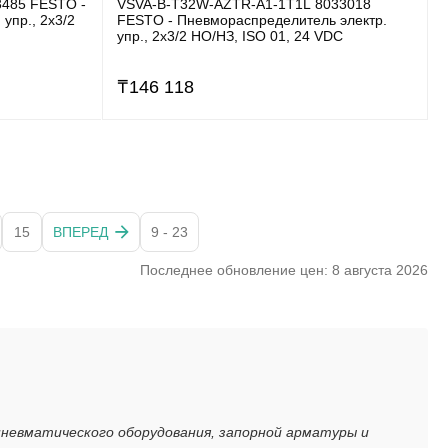
3485 FESTO -
VSVA-B-T32W-AZTR-A1-1T1L 8033018
упр., 2x3/2
FESTO - Пневмораспределитель электр.
упр., 2x3/2 НO/НЗ, ISO 01, 24 VDC
₸
146 118
15
ВПЕРЕД
9 - 23
Последнее обновление цен: 8 августа 2026
пневматического оборудования, запорной арматуры и