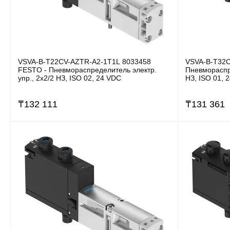
VSVA-B-T22CV-AZTR-A2-1T1L 8033458
VSVA-B-T32C
FESTO - Пневмораспределитель электр.
Пневмораспре
упр., 2x2/2 НЗ, ISO 02, 24 VDC
НЗ, ISO 01, 
₸
132 111
₸
131 361