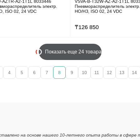
-AZTR-A2-1T1L 8033446
VSVA-B-T32W-AZ-A2-1T1L 803
вмораспределитель электр.
Пневмораспределитель электр. 
НО, ISO 02, 24 VDC
НO/НЗ, ISO 02, 24 VDC
₸
126 850
Показать еще 24 товара
4
5
6
7
8
9
10
11
12
13
14
ставлено на основе нашего 10-летнего опыта работы в сфере 