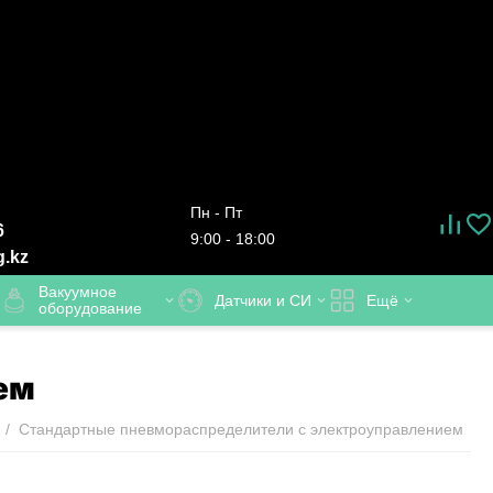
Пн - Пт
6
9:00 - 18:00
g.kz
Вакуумное
Датчики и СИ
Ещё
оборудование
ем
/
Стандартные пневмораспределители с электроуправлением