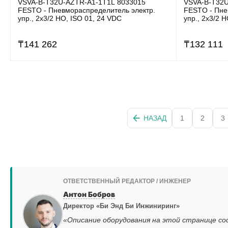
VSVA-B-T32U-AZTR-A1-1T1L 8033015
VSVA-B-T32U
FESTO - Пневмораспределитель электр.
FESTO - Пне
упр., 2x3/2 НО, ISO 01, 24 VDC
упр., 2x3/2 
₸
141 262
₸
132 111
НАЗАД
1
2
3
ОТВЕТСТВЕННЫЙ РЕДАКТОР / ИНЖЕНЕР
Антон Бобров
Директор «Би Энд Би Инжиниринг»
«Описание оборудования на этой странице со