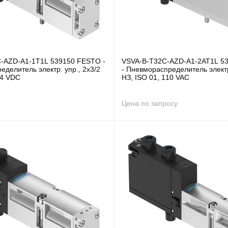
-AZD-A1-1T1L 539150 FESTO -
VSVA-B-T32C-AZD-A1-2AT1L 5
делитель электр. упр., 2x3/2
- Пневмораспределитель электр
24 VDC
НЗ, ISO 01, 110 VAC
Цена по запросу