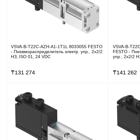
VSVA-B-T22C-AZH-A1-1T1L 8033055 FESTO
VSVA-B-T22C
- Пневмораспределитель электр. упр., 2x2/2
FESTO - Пне
НЗ, ISO 01, 24 VDC
упр., 2x2/2 
₸
131 274
₸
141 262