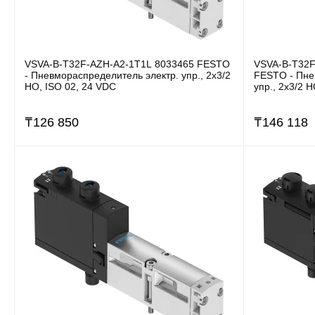
VSVA-B-T32F-AZH-A2-1T1L 8033465 FESTO
VSVA-B-T32F
- Пневмораспределитель электр. упр., 2x3/2
FESTO - Пне
НО, ISO 02, 24 VDC
упр., 2x3/2 
₸
126 850
₸
146 118