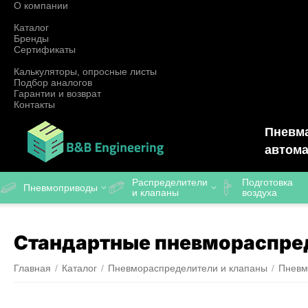
О компании
Каталог
Бренды
Сертификаты
Калькуляторы, опросные листы
Подбор аналогов
Гарантии и возврат
Контакты
Пневма
автома
Распределители
Подготовка
Пневмоприводы
и клапаны
воздуха
Стандартные пневмораспре
Главная
/
Каталог
/
Пневмораспределители и клапаны
/
Пневм