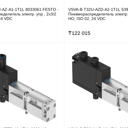
-AZ-A1-1T1L 8033061 FESTO -
VSVA-B-T32U-AZD-A2-1T1L 539
делитель электр. упр., 2x3/2
Пневмораспределитель электр. 
24 VDC
НО, ISO 02, 24 VDC
₸
122 015