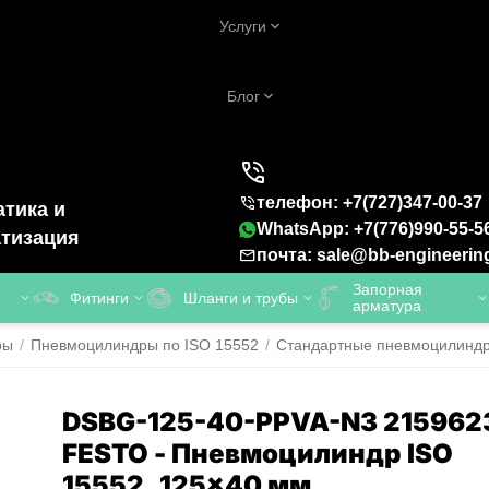
Услуги
Блог
телефон: +7(727)347-00-37
тика и
WhatsApp: +7(776)990-55-5
тизация
почта: sale@bb-engineerin
Запорная
Фитинги
Шланги и трубы
арматура
ры
/
Пневмоцилиндры по ISO 15552
/
Стандартные пневмоцилинд
DSBG-125-40-PPVA-N3 215962
FESTO - Пневмоцилиндр ISO
15552, 125x40 мм