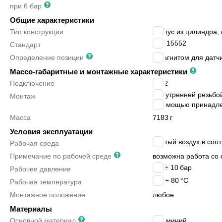
при 6 бар
Общие характеристики
Тип конструкции
корпус из цилиндра,
ISO 15552
Стандарт
Определение позиции
с магнитом для датч
Массо-габаритные и монтажные характеристики
Подключение
G1/2
с внутренней резьбо
Монтаж
с помощью принадл
Масса
7183
г
Условия эксплуатации
сжатый воздух в соот
Рабочая среда
Примечание по рабочей среде
возможна работа со 
0.2 ÷ 10
бар
Рабочее давление
-20 ÷ 80
°C
Рабочая температура
Монтажное положение
любое
Материалы
Основной материал
алюминий