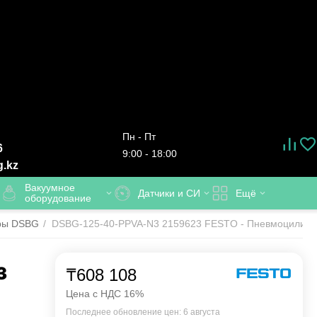
Пн - Пт
6
9:00 - 18:00
g.kz
Вакуумное
Датчики и СИ
Ещё
оборудование
ры DSBG
/
DSBG-125-40-PPVA-N3 2159623 FESTO - Пневмоцилиндр
3
₸
608 108
Цена с НДС 16%
Последнее обновление цен: 6 августа