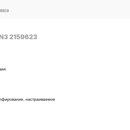
перта
N3 2159623
вия
пфирование, настраиваемое