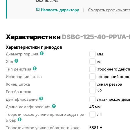
мне лично».
|
Написать директору
Смотреть профиль экс
Характеристики
DSBG-125-40-PPVA-
Характеристики приводов
Диаметр поршня
125
мм
Ход
40
мм
Тип действия
двустороннего дейст
Исполнение штока
односторонний шток
Конец штока
наружная резьба
M27x2
Резьба штока
Демпфирование
пневматическое дем
Длина демпфирования
45
мм
Теоретическое усилие прямого хода при
7363
Н
6 бар
Теоретическое усилие обратного хода
6881
Н