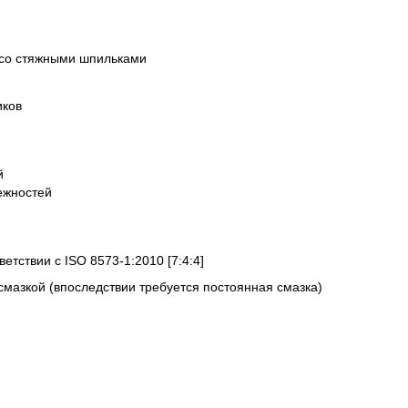
 со стяжными шпильками
иков
й
ежностей
ветствии с ISO 8573-1:2010 [7:4:4]
смазкой (впоследствии требуется постоянная смазка)