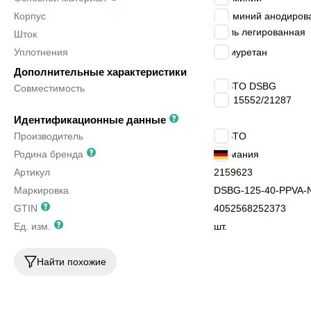
Корпус
алюминий анодиров
сталь легированная
Шток
Уплотнения
полиуретан
Дополнительные характеристики
FESTO DSBG
Совместимость
ISO 15552/21287
Идентификационные данные
Производитель
FESTO
Родина бренда
Германия
Артикул
2159623
Маркировка
DSBG-125-40-PPVA-
GTIN
4052568252373
Ед. изм.
шт.
Найти похожие