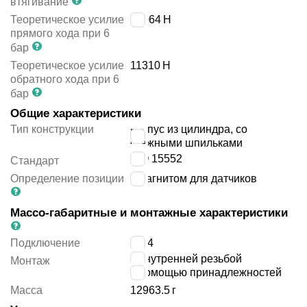
втягивание
Теоретическое усилие
12064
Н
прямого хода при 6
бар
Теоретическое усилие
11310
Н
обратного хода при 6
бар
Общие характеристики
Тип конструкции
корпус из цилиндра, со
стяжными шпильками
ISO 15552
Стандарт
Определение позиции
с магнитом для датчиков
Массо-габаритные и монтажные характеристики
Подключение
G3/4
с внутренней резьбой
Монтаж
с помощью принадлежностей
Масса
12963.5
г