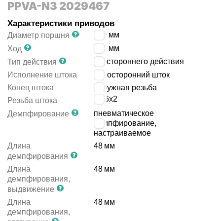
PPVA-N3 2029467
Характеристики приводов
160
мм
Диаметр поршня
125
мм
Ход
двустороннего действия
Тип действия
Исполнение штока
односторонний шток
Конец штока
наружная резьба
M36x2
Резьба штока
пневматическое
Демпфирование
демпфирование,
настраиваемое
Длина
48
мм
демпфирования
Длина
48
мм
демпфирования,
выдвижение
Длина
48
мм
демпфирования,