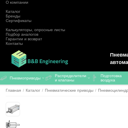
О компании
Каталог
Бренды
Сертификаты
Калькуляторы, опросные листы
Подбор аналогов
Гарантии и возврат
Контакты
Пневма
автома
Распределители
Подготовка
Пневмоприводы
и клапаны
воздуха
Главная
/
Каталог
/
Пневматические приводы
/
Пневмоцилинд