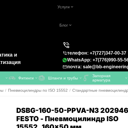
Услуги
Блог
телефон: +7(727)347-00-37
тика и
WhatsApp: +7(776)990-55-5
тизация
почта: sale@bb-engineerin
Запорная
Фитинги
Шланги и трубы
арматура
ры
/
Пневмоцилиндры по ISO 15552
/
Стандартные пневмоцилинд
DSBG-160-50-PPVA-N3 20294
FESTO - Пневмоцилиндр ISO
15552, 160x50 мм