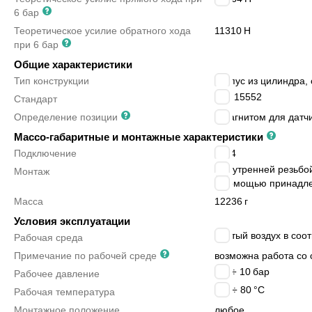
6 бар
Теоретическое усилие обратного хода
11310
Н
при 6 бар
Общие характеристики
Тип конструкции
корпус из цилиндра,
ISO 15552
Стандарт
Определение позиции
с магнитом для датч
Массо-габаритные и монтажные характеристики
Подключение
G3/4
с внутренней резьбо
Монтаж
с помощью принадл
Масса
12236
г
Условия эксплуатации
сжатый воздух в соот
Рабочая среда
Примечание по рабочей среде
возможна работа со 
0.6 ÷ 10
бар
Рабочее давление
-20 ÷ 80
°C
Рабочая температура
Монтажное положение
любое