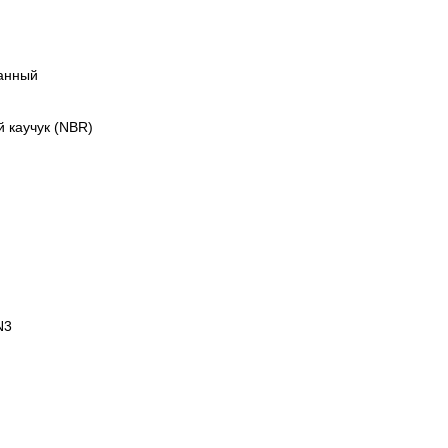
анный
 каучук (NBR)
N3