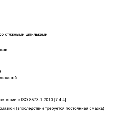
 со стяжными шпильками
иков
й
ежностей
ветствии с ISO 8573-1:2010 [7:4:4]
смазкой (впоследствии требуется постоянная смазка)