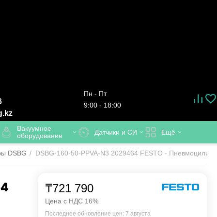
Пн - Пт
6
9:00 - 18:00
g.kz
Вакуумное
Датчики и СИ
Ещё
оборудование
ры DSBG
/
DSBG-160-50-PPVA-N3 2029464 FESTO - Пневмоцилиндр
64
₸
721 790
Цена с НДС 16%
Последнее обновление цен: 7 августа