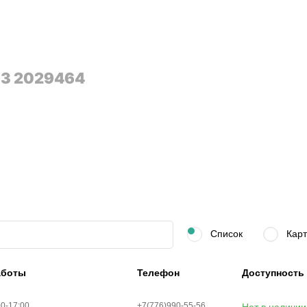
3 2029464
Список
Карт
аботы
Телефон
Доступность
00-17:00
+7(776)990-55-56