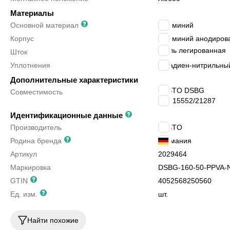
Материалы
Основной материал
алюминий
Корпус
алюминий анодиров
сталь легированная
Шток
Уплотнения
бутадиен-нитрильный
Дополнительные характеристики
FESTO DSBG
Совместимость
ISO 15552/21287
Идентификационные данные
Производитель
FESTO
Родина бренда
Германия
Артикул
2029464
Маркировка
DSBG-160-50-PPVA-
GTIN
4052568250560
Ед. изм.
шт.
Найти похожие