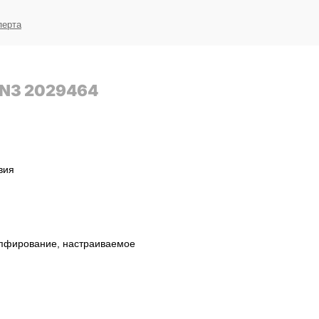
перта
N3 2029464
вия
пфирование, настраиваемое