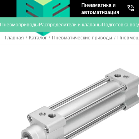
Пневматика и
автоматизация
Пневмоприводы
Распределители и клапаны
Подготовка воз
Главная
/
Каталог
/
Пневматические приводы
/
Пневмоц