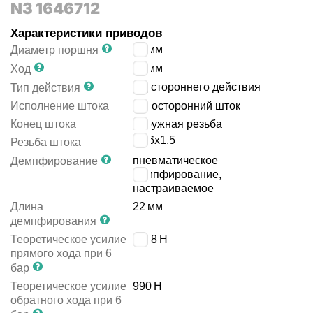
N3 1646712
Характеристики приводов
50
мм
Диаметр поршня
80
мм
Ход
двустороннего действия
Тип действия
Исполнение штока
односторонний шток
Конец штока
наружная резьба
M16x1.5
Резьба штока
пневматическое
Демпфирование
демпфирование,
настраиваемое
Длина
22
мм
демпфирования
Теоретическое усилие
1178
Н
прямого хода при 6
бар
Теоретическое усилие
990
Н
обратного хода при 6