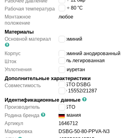
Рабочее давление
-20 ÷ 80
°C
Рабочая температура
Монтажное
любое
положение
Материалы
Основной материал
алюминий
Корпус
алюминий анодированный
сталь легированная
Шток
Уплотнения
полиуретан
Дополнительные характеристики
FESTO DSBG
Совместимость
ISO 15552/21287
Идентификационные данные
Производитель
FESTO
Германия
Родина бренда
Артикул
1646712
Маркировка
DSBG-50-80-PPVA-N3