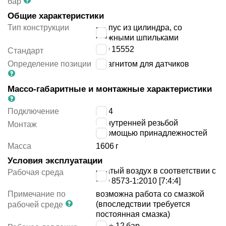
бар
Общие характеристики
Тип конструкции
корпус из цилиндра, со
стяжными шпильками
ISO 15552
Стандарт
Определение позиции
с магнитом для датчиков
Массо-габаритные и монтажные характеристики
Подключение
G1/4
с внутренней резьбой
Монтаж
с помощью принадлежностей
Масса
1606
г
Условия эксплуатации
сжатый воздух в соответствии с
Рабочая среда
ISO 8573-1:2010 [7:4:4]
Примечание по
возможна работа со смазкой
(впоследствии требуется
рабочей среде
постоянная смазка)
0.4 ÷ 12
бар