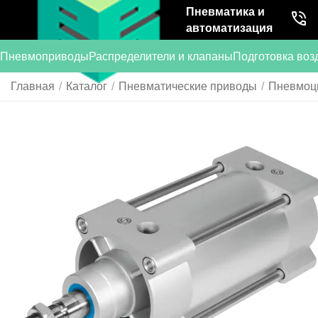
Пневматика и
автоматизация
Пневмоприводы
Распределители и клапаны
Подготовка воз
Главная
/
Каталог
/
Пневматические приводы
/
Пневмоц