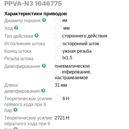
PPVA-N3 1646775
Характеристики приводов
80
мм
Диаметр поршня
100
мм
Ход
двустороннего действия
Тип действия
Исполнение штока
односторонний шток
Конец штока
наружная резьба
M20x1.5
Резьба штока
пневматическое
Демпфирование
демпфирование,
настраиваемое
Длина
31
мм
демпфирования
Теоретическое усилие
3016
Н
прямого хода при 6
бар
Теоретическое усилие
2721
Н
обратного хода при 6