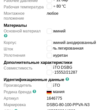
Рабочее давление
-20 ÷ 80
°C
Рабочая температура
Монтажное
любое
положение
Материалы
Основной материал
алюминий
Корпус
алюминий анодированный
сталь легированная
Шток
Уплотнения
полиуретан
Дополнительные характеристики
FESTO DSBG
Совместимость
ISO 15552/21287
Идентификационные данные
Производитель
FESTO
Германия
Родина бренда
Артикул
1646775
Маркировка
DSBG-80-100-PPVA-N3