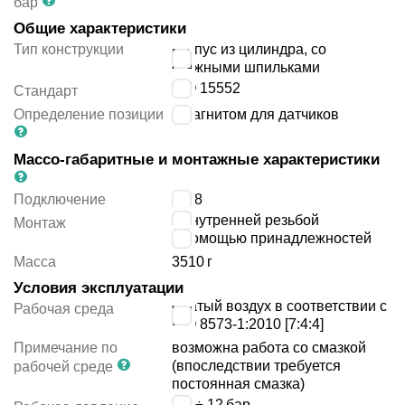
бар
Общие характеристики
Тип конструкции
корпус из цилиндра, со
стяжными шпильками
ISO 15552
Стандарт
Определение позиции
с магнитом для датчиков
Массо-габаритные и монтажные характеристики
Подключение
G3/8
с внутренней резьбой
Монтаж
с помощью принадлежностей
Масса
3510
г
Условия эксплуатации
сжатый воздух в соответствии с
Рабочая среда
ISO 8573-1:2010 [7:4:4]
Примечание по
возможна работа со смазкой
(впоследствии требуется
рабочей среде
постоянная смазка)
0.4 ÷ 12
бар