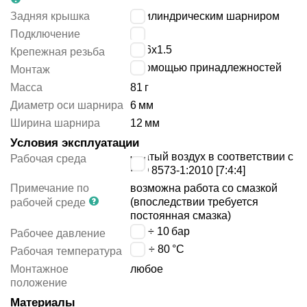
Задняя крышка
с цилиндрическим шарниром
Подключение
M5
M16x1.5
Крепежная резьба
с помощью принадлежностей
Монтаж
Масса
81
г
Диаметр оси шарнира
6
мм
Ширина шарнира
12
мм
Условия эксплуатации
сжатый воздух в соответствии с
Рабочая среда
ISO 8573-1:2010 [7:4:4]
Примечание по
возможна работа со смазкой
(впоследствии требуется
рабочей среде
постоянная смазка)
1.5 ÷ 10
бар
Рабочее давление
-20 ÷ 80
°C
Рабочая температура
Монтажное
любое
положение
Материалы