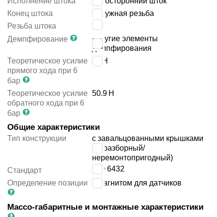
Исполнение штока
односторонний шток
Конец штока
наружная резьба
M6
Резьба штока
упругие элементы
Демпфирование
демпфирования
Теоретическое усилие
68
Н
прямого хода при 6
бар
Теоретическое усилие
50.9
Н
обратного хода при 6
бар
Общие характеристики
Тип конструкции
с завальцованными крышками
(неразборный/
неремонтопригодный)
ISO 6432
Стандарт
Определение позиции
с магнитом для датчиков
Массо-габаритные и монтажные характеристики