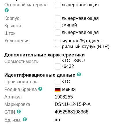
Основной материал
сталь нержавеющая
Корпус
сталь нержавеющая
алюминий
Крышка
сталь нержавеющая
Шток
Уплотнения
полиуретан/бутадиен-
нитрильный каучук (NBR)
Дополнительные характеристики
FESTO DSNU
Совместимость
ISO 6432
Идентификационные данные
Производитель
FESTO
Германия
Родина бренда
Артикул
1908255
Маркировка
DSNU-12-15-P-A
4052568108366
GTIN
шт.
Ед. изм.