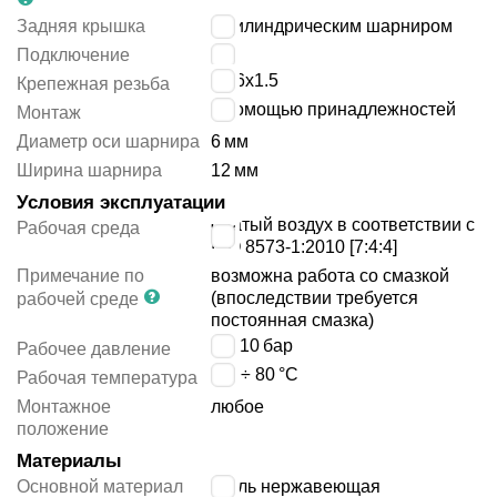
Задняя крышка
с цилиндрическим шарниром
Подключение
M5
M16x1.5
Крепежная резьба
с помощью принадлежностей
Монтаж
Диаметр оси шарнира
6
мм
Ширина шарнира
12
мм
Условия эксплуатации
сжатый воздух в соответствии с
Рабочая среда
ISO 8573-1:2010 [7:4:4]
Примечание по
возможна работа со смазкой
(впоследствии требуется
рабочей среде
постоянная смазка)
1 ÷ 10
бар
Рабочее давление
-20 ÷ 80
°C
Рабочая температура
Монтажное
любое
положение
Материалы
Основной материал
сталь нержавеющая