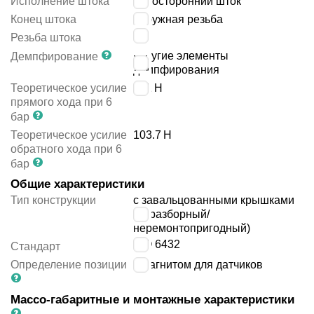
Исполнение штока
односторонний шток
Конец штока
наружная резьба
M6
Резьба штока
упругие элементы
Демпфирование
демпфирования
Теоретическое усилие
121
Н
прямого хода при 6
бар
Теоретическое усилие
103.7
Н
обратного хода при 6
бар
Общие характеристики
Тип конструкции
с завальцованными крышками
(неразборный/
неремонтопригодный)
ISO 6432
Стандарт
Определение позиции
с магнитом для датчиков
Массо-габаритные и монтажные характеристики