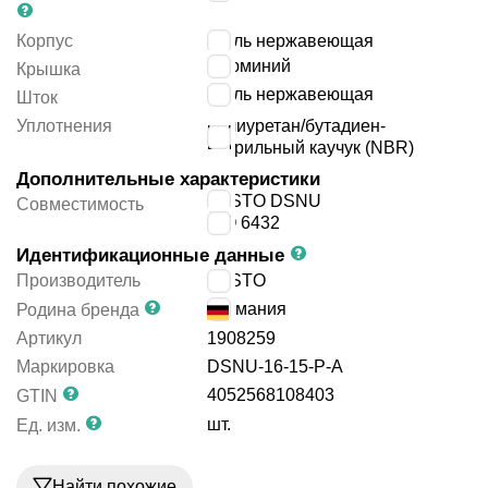
Корпус
сталь нержавеющая
алюминий
Крышка
сталь нержавеющая
Шток
Уплотнения
полиуретан/бутадиен-
нитрильный каучук (NBR)
Дополнительные характеристики
FESTO DSNU
Совместимость
ISO 6432
Идентификационные данные
Производитель
FESTO
Германия
Родина бренда
Артикул
1908259
Маркировка
DSNU-16-15-P-A
4052568108403
GTIN
шт.
Ед. изм.
Найти похожие