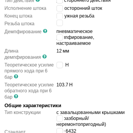
двустороннего действия
Тип действия
Исполнение штока
односторонний шток
Конец штока
наружная резьба
M6
Резьба штока
пневматическое
Демпфирование
демпфирование,
настраиваемое
Длина
12
мм
демпфирования
Теоретическое усилие
121
Н
прямого хода при 6
бар
Теоретическое усилие
103.7
Н
обратного хода при 6
бар
Общие характеристики
Тип конструкции
с завальцованными крышками
(неразборный/
неремонтопригодный)
ISO 6432
Стандарт