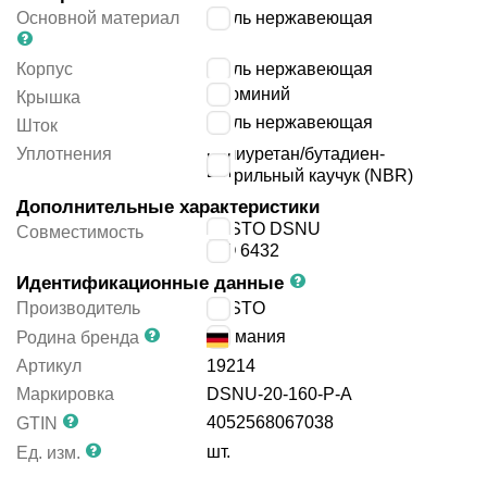
Основной материал
сталь нержавеющая
Корпус
сталь нержавеющая
алюминий
Крышка
сталь нержавеющая
Шток
Уплотнения
полиуретан/бутадиен-
нитрильный каучук (NBR)
Дополнительные характеристики
FESTO DSNU
Совместимость
ISO 6432
Идентификационные данные
Производитель
FESTO
Германия
Родина бренда
Артикул
19214
Маркировка
DSNU-20-160-P-A
4052568067038
GTIN
шт.
Ед. изм.