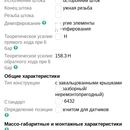
Исполнение штока
односторонний шток
Конец штока
наружная резьба
M8
Резьба штока
упругие элементы
Демпфирование
демпфирования
Теоретическое усилие
189
Н
прямого хода при 6
бар
Теоретическое усилие
158.3
Н
обратного хода при 6
бар
Общие характеристики
Тип конструкции
с завальцованными крышками
(неразборный/
неремонтопригодный)
ISO 6432
Стандарт
Определение позиции
с магнитом для датчиков
Массо-габаритные и монтажные характеристики