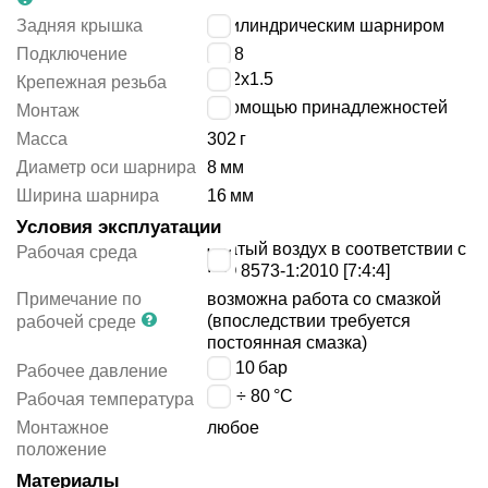
Задняя крышка
с цилиндрическим шарниром
Подключение
G1/8
M22x1.5
Крепежная резьба
с помощью принадлежностей
Монтаж
Масса
302
г
Диаметр оси шарнира
8
мм
Ширина шарнира
16
мм
Условия эксплуатации
сжатый воздух в соответствии с
Рабочая среда
ISO 8573-1:2010 [7:4:4]
Примечание по
возможна работа со смазкой
(впоследствии требуется
рабочей среде
постоянная смазка)
1 ÷ 10
бар
Рабочее давление
-20 ÷ 80
°C
Рабочая температура
Монтажное
любое
положение
Материалы