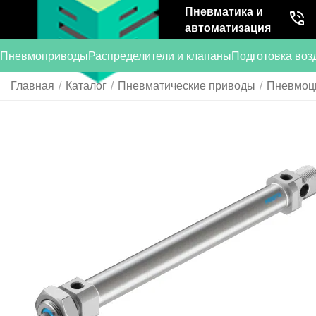
Пневматика и
автоматизация
Пневмоприводы
Распределители и клапаны
Подготовка воз
Главная
/
Каталог
/
Пневматические приводы
/
Пневмоц