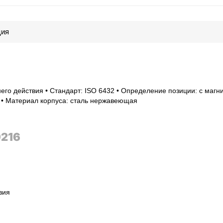
ция
его действия • Стандарт: ISO 6432 • Определение позиции: с магн
5 • Материал корпуса: сталь нержавеющая
9216
вия