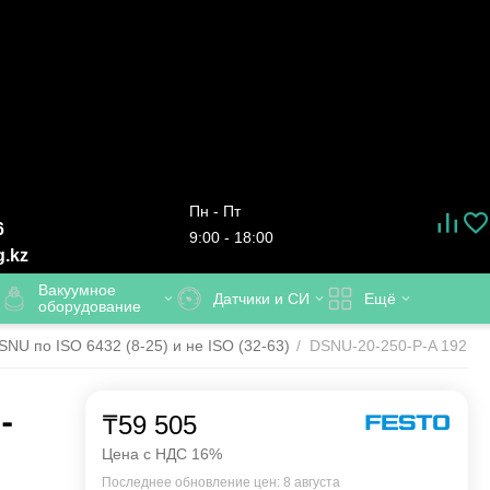
Пн - Пт
6
9:00 - 18:00
g.kz
Вакуумное
Датчики и СИ
Ещё
оборудование
U по ISO 6432 (8-25) и не ISO (32-63)
/
DSNU-20-250-P-A 19216 
-
₸
59 505
Цена с НДС 16%
Последнее обновление цен: 8 августа