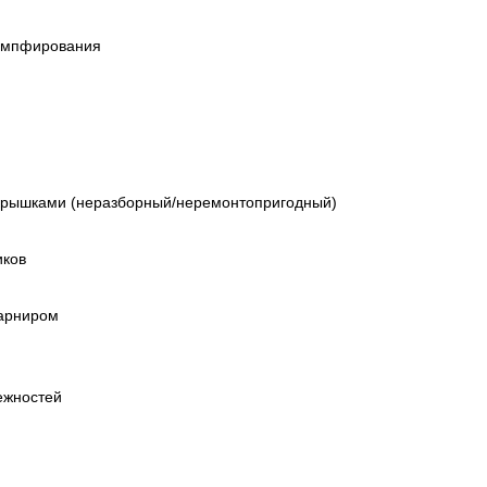
емпфирования
крышками (неразборный/неремонтопригодный)
иков
арниром
ежностей