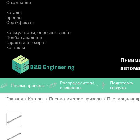
О компании
Каталог
Бренды
Сертификаты
Калькуляторы, опросные листы
Подбор аналогов
Гарантии и возврат
Контакты
Пневма
автома
Распределители
Подготовка
Пневмоприводы
и клапаны
воздуха
Главная
/
Каталог
/
Пневматические приводы
/
Пневмоцилинд