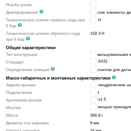
M8
Резьба штока
Демпфирование
упругие элементы д
Теоретическое усилие прямого хода при
189
Н
6 бар
Теоретическое усилие обратного хода
158.3
Н
при 6 бар
Общие характеристики
Тип конструкции
с завальцованными 
ISO 6432
Стандарт
Определение позиции
с магнитом для датч
Массо-габаритные и монтажные характеристики
Задняя крышка
с цилиндрическим ш
Подключение
G1/8
M22x1.5
Крепежная резьба
с помощью принадл
Монтаж
Масса
366.8
г
Диаметр оси шарнира
8
мм
Ширина шарнира
16
мм