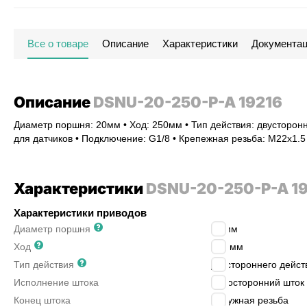
Все о товаре
Описание
Характеристики
Документа
Описание
DSNU-20-250-P-A 19216
Диаметр поршня: 20мм • Ход: 250мм • Тип действия: двусторонн
для датчиков • Подключение: G1/8 • Крепежная резьба: M22x1.
Характеристики
DSNU-20-250-P-A 1
Характеристики приводов
Диаметр поршня
20
мм
Ход
250
мм
Тип действия
двустороннего дейст
Исполнение штока
односторонний шток
Конец штока
наружная резьба