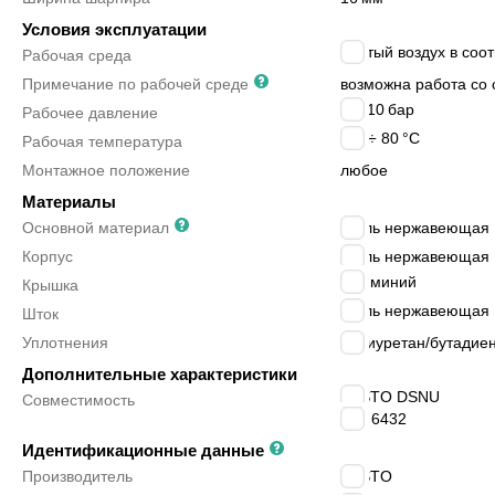
Условия эксплуатации
сжатый воздух в соот
Рабочая среда
Примечание по рабочей среде
возможна работа со 
1 ÷ 10
бар
Рабочее давление
-20 ÷ 80
°C
Рабочая температура
Монтажное положение
любое
Материалы
Основной материал
сталь нержавеющая
Корпус
сталь нержавеющая
алюминий
Крышка
сталь нержавеющая
Шток
Уплотнения
полиуретан/бутадиен
Дополнительные характеристики
FESTO DSNU
Совместимость
ISO 6432
Идентификационные данные
Производитель
FESTO