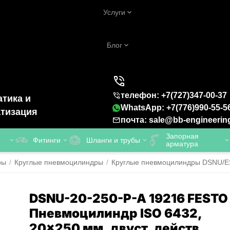
Услуги
Блог
телефон: +7(727)347-00-37
тика и
WhatsApp: +7(776)990-55-5
тизация
почта: sale@bb-engineerin
Запорная
Фитинги
Шланги и трубы
арматура
ры
/
Круглые пневмоцилиндры
/
Круглые пневмоцилиндры DSNU/ESN
DSNU-20-250-P-A 19216 FESTO 
Пневмоцилиндр ISO 6432,
20x250 мм, двуст. действ.