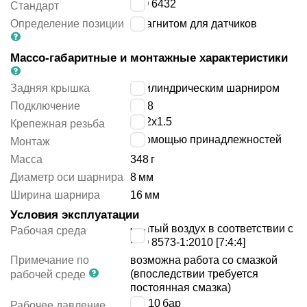
ISO 6432
Стандарт
Определение позиции
с магнитом для датчиков
Массо-габаритные и монтажные характеристики
Задняя крышка
с цилиндрическим шарниром
Подключение
G1/8
M22x1.5
Крепежная резьба
с помощью принадлежностей
Монтаж
Масса
348
г
Диаметр оси шарнира
8
мм
Ширина шарнира
16
мм
Условия эксплуатации
сжатый воздух в соответствии с
Рабочая среда
ISO 8573-1:2010 [7:4:4]
Примечание по
возможна работа со смазкой
(впоследствии требуется
рабочей среде
постоянная смазка)
1 ÷ 10
бар
Рабочее давление