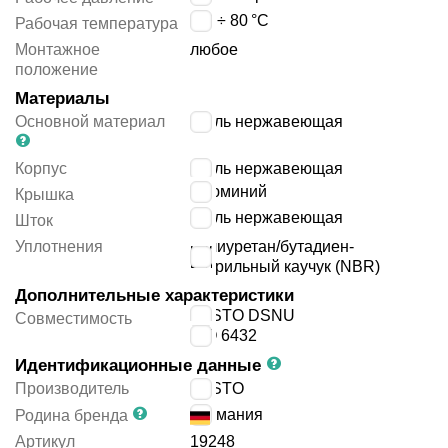
-20 ÷ 80
°C
Рабочая температура
Монтажное
любое
положение
Материалы
Основной материал
сталь нержавеющая
Корпус
сталь нержавеющая
алюминий
Крышка
сталь нержавеющая
Шток
Уплотнения
полиуретан/бутадиен-
нитрильный каучук (NBR)
Дополнительные характеристики
FESTO DSNU
Совместимость
ISO 6432
Идентификационные данные
Производитель
FESTO
Германия
Родина бренда
Артикул
19248