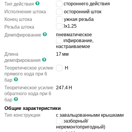
двустороннего действия
Тип действия
Исполнение штока
односторонний шток
Конец штока
наружная резьба
M10x1.25
Резьба штока
пневматическое
Демпфирование
демпфирование,
настраиваемое
Длина
17
мм
демпфирования
Теоретическое усилие
295
Н
прямого хода при 6
бар
Теоретическое усилие
247.4
Н
обратного хода при 6
бар
Общие характеристики
Тип конструкции
с завальцованными крышками
(неразборный/
неремонтопригодный)