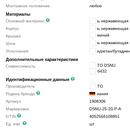
Монтажное положение
любое
Материалы
Основной материал
сталь нержавеющая
Корпус
сталь нержавеющая
алюминий
Крышка
сталь нержавеющая
Шток
Уплотнения
полиуретан/бутадиен
Дополнительные характеристики
FESTO DSNU
Совместимость
ISO 6432
Идентификационные данные
Производитель
FESTO
Родина бренда
Германия
Артикул
1908306
Маркировка
DSNU-25-20-P-A
GTIN
4052568108861
Ед. изм.
шт.