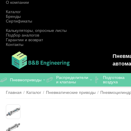
О компании
Каталог
Бренды
Сертификаты
Калькуляторы, опросные листы
Подбор аналогов
Гарантии и возврат
Контакты
Пневма
автома
Распределители
Подготовка
Пневмоприводы
и клапаны
воздуха
Главная
/
Каталог
/
Пневматические приводы
/
Пневмоцилинд