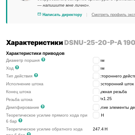
— напишите мне лично».
|
Написать директору
Смотреть профиль экс
Характеристики
DSNU-25-20-P-A 19
Характеристики приводов
Диаметр поршня
25
мм
Ход
20
мм
Тип действия
двустороннего дейст
Исполнение штока
односторонний шток
Конец штока
наружная резьба
M10x1.25
Резьба штока
Демпфирование
упругие элементы д
Теоретическое усилие прямого хода при
295
Н
6 бар
Теоретическое усилие обратного хода
247.4
Н