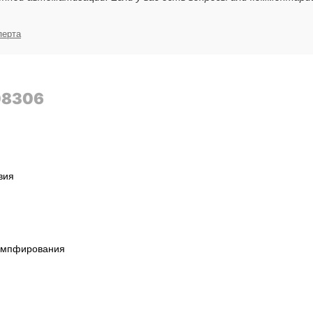
перта
08306
вия
емпфирования