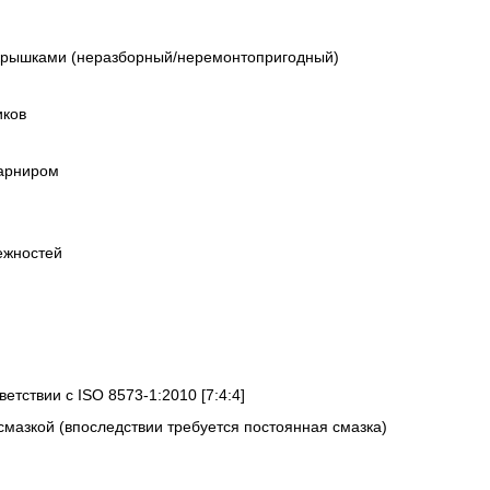
крышками (неразборный/неремонтопригодный)
иков
арниром
ежностей
ветствии с ISO 8573-1:2010 [7:4:4]
смазкой (впоследствии требуется постоянная смазка)