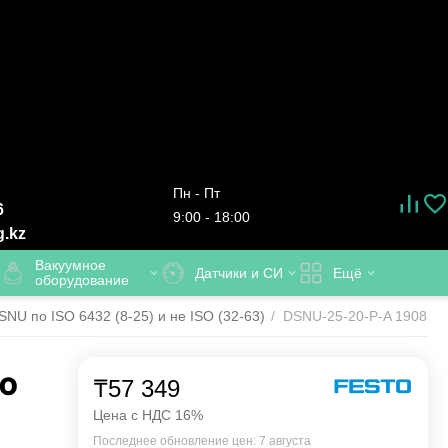
Пн - Пт
6
9:00 - 18:00
g.kz
Вакуумное
Датчики и СИ
Ещё
оборудование
U по ISO 6432 (8-25) и не ISO (32-63)
/
DSNU-25-20-P-A 1908306
TO
₸
57 349
Цена с НДС 16%
Последнее обновление цен: 7 августа