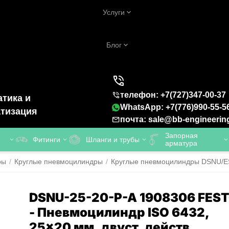
Услуги
Блог
телефон: +7(727)347-00-37
тика и
WhatsApp: +7(776)990-55-5
тизация
почта: sale@bb-engineerin
Запорная
Фитинги
Шланги и трубы
арматура
ры
/
Круглые пневмоцилиндры
/
Круглые пневмоцилиндры DSNU/ESN
DSNU-25-20-P-A 1908306 FES
- Пневмоцилиндр ISO 6432,
25x20 мм, двуст. действ.