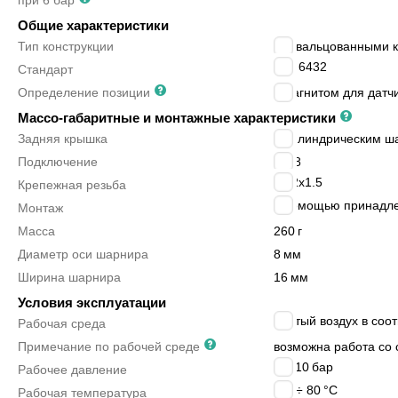
при 6 бар
Общие характеристики
Тип конструкции
с завальцованными 
ISO 6432
Стандарт
Определение позиции
с магнитом для датч
Массо-габаритные и монтажные характеристики
Задняя крышка
с цилиндрическим ш
Подключение
G1/8
M22x1.5
Крепежная резьба
с помощью принадл
Монтаж
Масса
260
г
Диаметр оси шарнира
8
мм
Ширина шарнира
16
мм
Условия эксплуатации
сжатый воздух в соот
Рабочая среда
Примечание по рабочей среде
возможна работа со 
1 ÷ 10
бар
Рабочее давление
-20 ÷ 80
°C
Рабочая температура