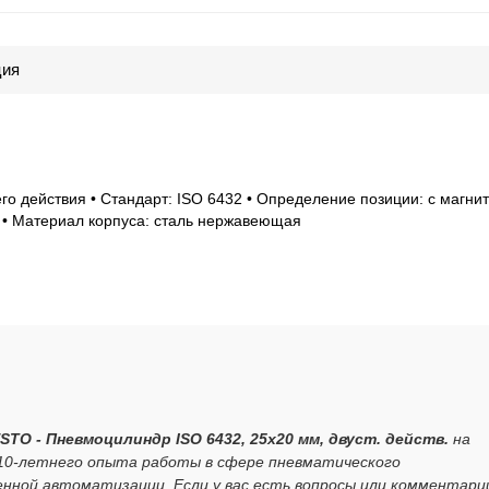
ция
го действия • Стандарт: ISO 6432 • Определение позиции: с магни
5 • Материал корпуса: сталь нержавеющая
STO - Пневмоцилиндр ISO 6432, 25x20 мм, двуст. действ.
на
 10-летнего опыта работы в сфере пневматического
нной автоматизации. Если у вас есть вопросы или комментари