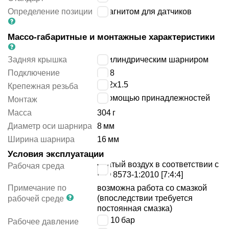
Определение позиции
с магнитом для датчиков
Массо-габаритные и монтажные характеристики
Задняя крышка
с цилиндрическим шарниром
Подключение
G1/8
M22x1.5
Крепежная резьба
с помощью принадлежностей
Монтаж
Масса
304
г
Диаметр оси шарнира
8
мм
Ширина шарнира
16
мм
Условия эксплуатации
сжатый воздух в соответствии с
Рабочая среда
ISO 8573-1:2010 [7:4:4]
Примечание по
возможна работа со смазкой
(впоследствии требуется
рабочей среде
постоянная смазка)
1 ÷ 10
бар
Рабочее давление