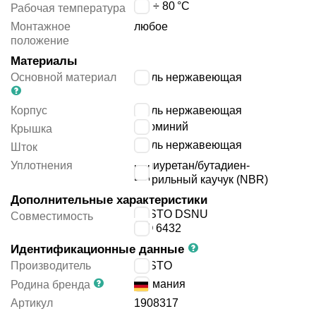
-20 ÷ 80
°C
Рабочая температура
Монтажное
любое
положение
Материалы
Основной материал
сталь нержавеющая
Корпус
сталь нержавеющая
алюминий
Крышка
сталь нержавеющая
Шток
Уплотнения
полиуретан/бутадиен-
нитрильный каучук (NBR)
Дополнительные характеристики
FESTO DSNU
Совместимость
ISO 6432
Идентификационные данные
Производитель
FESTO
Германия
Родина бренда
Артикул
1908317