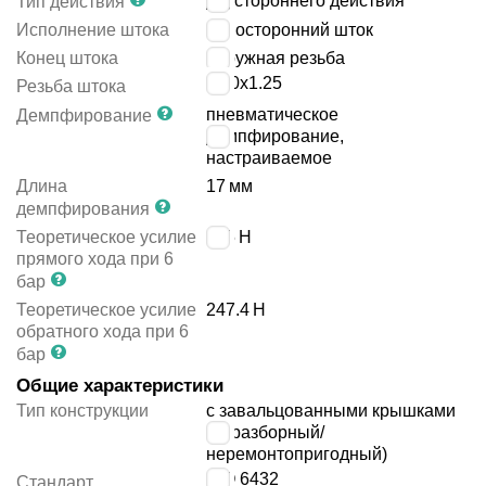
двустороннего действия
Тип действия
Исполнение штока
односторонний шток
Конец штока
наружная резьба
M10x1.25
Резьба штока
пневматическое
Демпфирование
демпфирование,
настраиваемое
Длина
17
мм
демпфирования
Теоретическое усилие
295
Н
прямого хода при 6
бар
Теоретическое усилие
247.4
Н
обратного хода при 6
бар
Общие характеристики
Тип конструкции
с завальцованными крышками
(неразборный/
неремонтопригодный)
ISO 6432
Стандарт