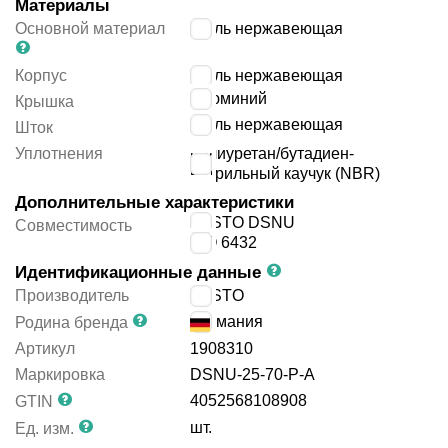
Материалы
Основной материал
сталь нержавеющая
Корпус
сталь нержавеющая
алюминий
Крышка
сталь нержавеющая
Шток
Уплотнения
полиуретан/бутадиен-
нитрильный каучук (NBR)
Дополнительные характеристики
FESTO DSNU
Совместимость
ISO 6432
Идентификационные данные
Производитель
FESTO
Германия
Родина бренда
Артикул
1908310
Маркировка
DSNU-25-70-P-A
4052568108908
GTIN
шт.
Ед. изм.