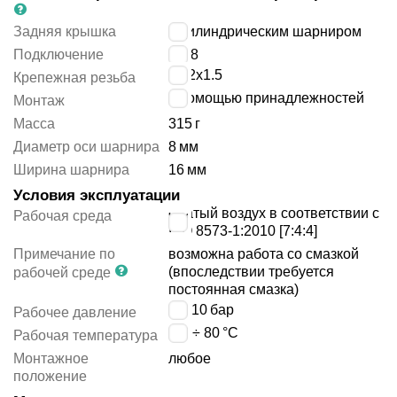
Задняя крышка
с цилиндрическим шарниром
Подключение
G1/8
M22x1.5
Крепежная резьба
с помощью принадлежностей
Монтаж
Масса
315
г
Диаметр оси шарнира
8
мм
Ширина шарнира
16
мм
Условия эксплуатации
сжатый воздух в соответствии с
Рабочая среда
ISO 8573-1:2010 [7:4:4]
Примечание по
возможна работа со смазкой
(впоследствии требуется
рабочей среде
постоянная смазка)
1 ÷ 10
бар
Рабочее давление
-20 ÷ 80
°C
Рабочая температура
Монтажное
любое
положение