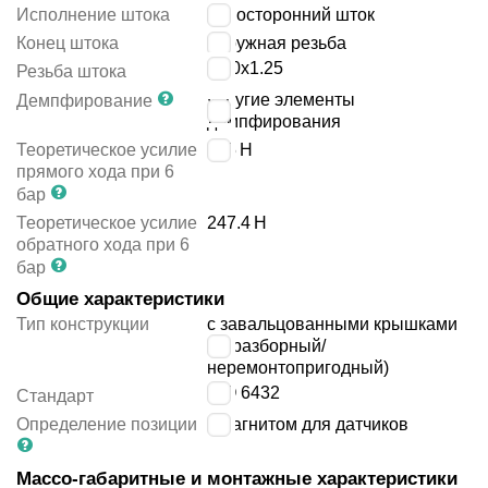
Исполнение штока
односторонний шток
Конец штока
наружная резьба
M10x1.25
Резьба штока
упругие элементы
Демпфирование
демпфирования
Теоретическое усилие
295
Н
прямого хода при 6
бар
Теоретическое усилие
247.4
Н
обратного хода при 6
бар
Общие характеристики
Тип конструкции
с завальцованными крышками
(неразборный/
неремонтопригодный)
ISO 6432
Стандарт
Определение позиции
с магнитом для датчиков
Массо-габаритные и монтажные характеристики