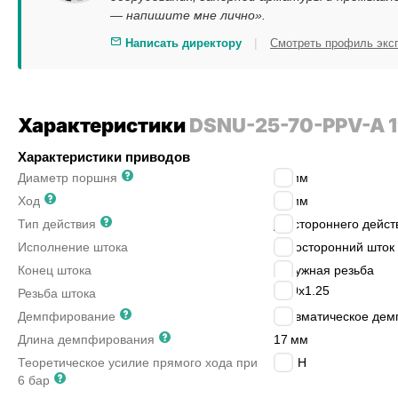
— напишите мне лично».
|
Написать директору
Смотреть профиль экс
Характеристики
DSNU-25-70-PPV-A 
Характеристики приводов
Диаметр поршня
25
мм
Ход
70
мм
Тип действия
двустороннего дейст
Исполнение штока
односторонний шток
Конец штока
наружная резьба
M10x1.25
Резьба штока
Демпфирование
пневматическое дем
Длина демпфирования
17
мм
Теоретическое усилие прямого хода при
295
Н
6 бар