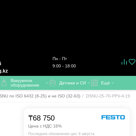
Пн - Пт
6
9:00 - 18:00
g.kz
Вакуумное
Датчики и СИ
Ещё
оборудование
U по ISO 6432 (8-25) и не ISO (32-63)
/
DSNU-25-70-PPV-A 19083
₸
68 750
Цена с НДС 16%
.
Последнее обновление цен: 6 августа