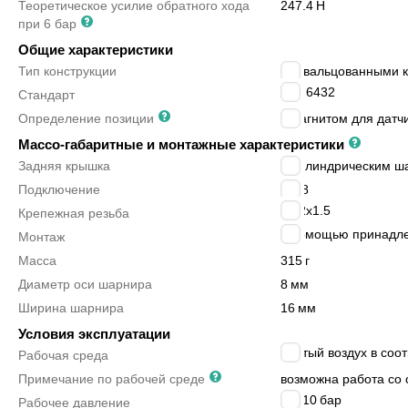
Теоретическое усилие обратного хода
247.4
Н
при 6 бар
Общие характеристики
Тип конструкции
с завальцованными 
ISO 6432
Стандарт
Определение позиции
с магнитом для датч
Массо-габаритные и монтажные характеристики
Задняя крышка
с цилиндрическим ш
Подключение
G1/8
M22x1.5
Крепежная резьба
с помощью принадл
Монтаж
Масса
315
г
Диаметр оси шарнира
8
мм
Ширина шарнира
16
мм
Условия эксплуатации
сжатый воздух в соот
Рабочая среда
Примечание по рабочей среде
возможна работа со 
1 ÷ 10
бар
Рабочее давление