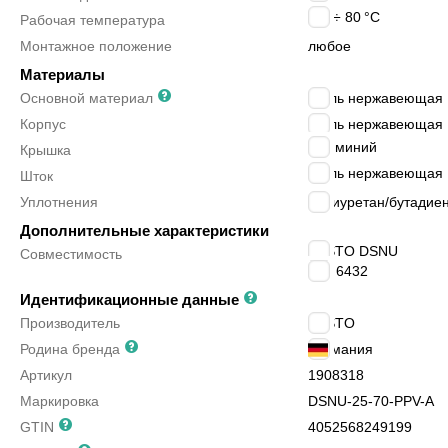
-20 ÷ 80
°C
Рабочая температура
Монтажное положение
любое
Материалы
Основной материал
сталь нержавеющая
Корпус
сталь нержавеющая
алюминий
Крышка
сталь нержавеющая
Шток
Уплотнения
полиуретан/бутадиен
Дополнительные характеристики
FESTO DSNU
Совместимость
ISO 6432
Идентификационные данные
Производитель
FESTO
Родина бренда
Германия
Артикул
1908318
Маркировка
DSNU-25-70-PPV-A
GTIN
4052568249199