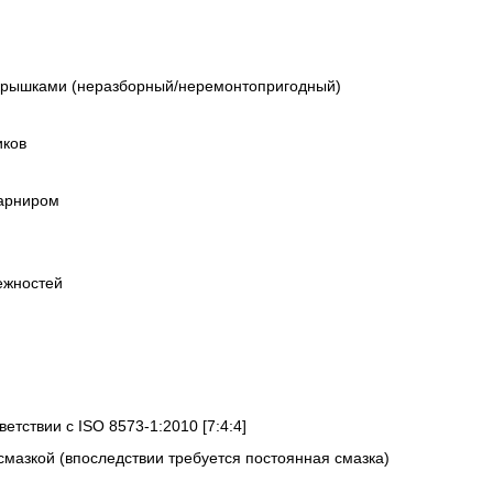
крышками (неразборный/неремонтопригодный)
иков
арниром
ежностей
ветствии с ISO 8573-1:2010 [7:4:4]
смазкой (впоследствии требуется постоянная смазка)