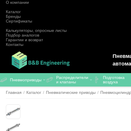
О компании
Каталог
Бренды
Сертификаты
Калькуляторы, опросные листы
Подбор аналогов
Гарантии и возврат
Контакты
Пневма
автома
Распределители
Подготовка
Пневмоприводы
и клапаны
воздуха
Главная
/
Каталог
/
Пневматические приводы
/
Пневмоцилинд