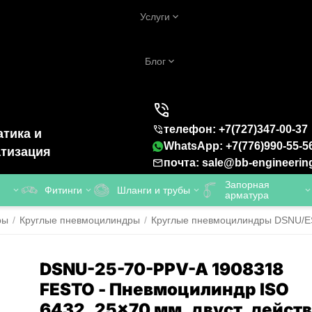
Услуги
Блог
телефон: +7(727)347-00-37
тика и
WhatsApp: +7(776)990-55-5
тизация
почта: sale@bb-engineerin
Запорная
Фитинги
Шланги и трубы
арматура
ры
/
Круглые пневмоцилиндры
/
Круглые пневмоцилиндры DSNU/ESN
DSNU-25-70-PPV-A 1908318
FESTO - Пневмоцилиндр ISO
6432, 25x70 мм, двуст. действ