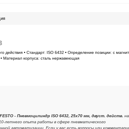
ция
8
го действия • Стандарт: ISO 6432 • Определение позиции: с магни
5 • Материал корпуса: сталь нержавеющая
 FESTO - Пневмоцилиндр ISO 6432, 25x70 мм, двуст. действ.
на
 10-летнего опыта работы в сфере пневматического
нной автоматизации. Если у вас есть вопросы или комментари