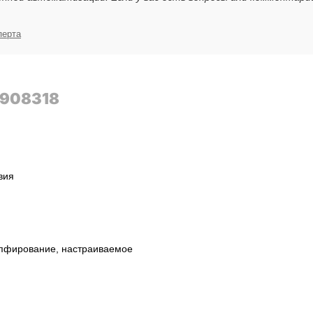
перта
1908318
вия
пфирование, настраиваемое