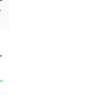
8-
и
а
-40