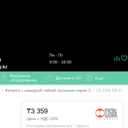
Пн - Пт
6
9:00 - 18:00
g.kz
Вакуумное
Датчики и СИ
Ещё
оборудование
е
/
Фитинги с накидной гайкой латунные серии C
/
C5 10/8 3/8 230
₸
3 359
Цена с НДС 16%
Последнее обновление цен: 7 августа