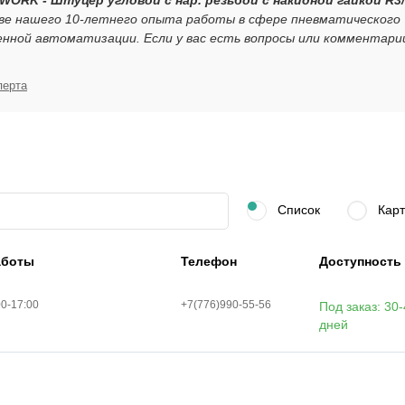
 WORK - Штуцер угловой с нар. резьбой с накидной гайкой R3/
ове нашего 10-летнего опыта работы в сфере пневматического
нной автоматизации. Если у вас есть вопросы или комментари
перта
Список
Карт
аботы
Телефон
Доступность
00-17:00
+7(776)990-55-56
Под заказ: 30
дней