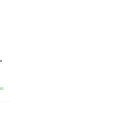
а
-40