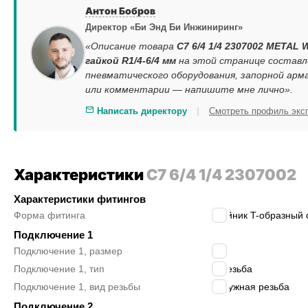
Антон Бобров
Директор «Би Энд Би Инжиниринг»
«Описание товара
C7 6/4 1/4 2307002 METAL 
гайкой R1/4-6/4 мм
на этой странице составл
пневматического оборудования, запорной арм
или комментарии — напишите мне лично».
|
Написать директору
Смотреть профиль экс
Характеристики
C7 6/4 1/4 2307002
Характеристики фитингов
Форма фитинга
тройник T-образный 
Подключение 1
Подключение 1, размер
1/4″
Подключение 1, тип
R резьба
Подключение 1, вид резьбы
наружная резьба
Подключение 2