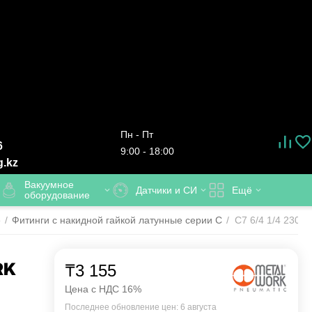
Пн - Пт
6
9:00 - 18:00
g.kz
Вакуумное
Датчики и СИ
Ещё
оборудование
е
/
Фитинги с накидной гайкой латунные серии C
/
C7 6/4 1/4 2307
RK
₸
3 155
Цена с НДС 16%
Последнее обновление цен: 6 августа