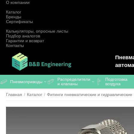
О компании
Каталог
Бренды
Сертификаты
Калькуляторы, опросные листы
Подбор аналогов
Гарантии и возврат
Контакты
Пневма
автома
Распределители
Подготовка
Пневмоприводы
и клапаны
воздуха
Главная
/
Каталог
/
Фитинги пневматические и гидравлические