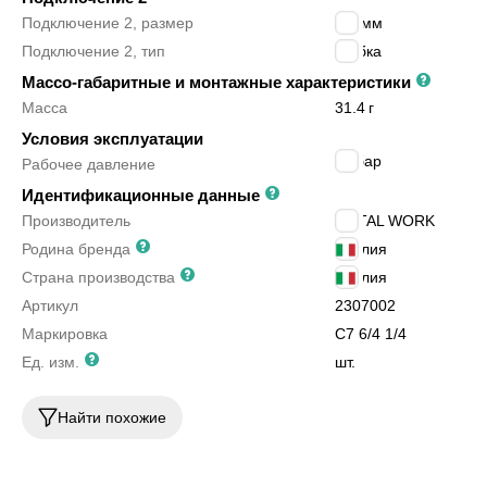
Подключение 2, размер
6/4 мм
Подключение 2, тип
трубка
Массо-габаритные и монтажные характеристики
Масса
31.4
г
Условия эксплуатации
18
бар
Рабочее давление
Идентификационные данные
Производитель
METAL WORK
Родина бренда
Италия
Страна производства
Италия
Артикул
2307002
Маркировка
C7 6/4 1/4
Ед. изм.
шт.
Найти похожие