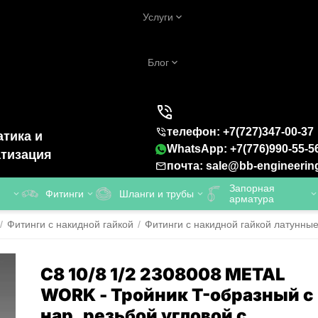
Услуги
Блог
телефон: +7(727)347-00-37
тика и
WhatsApp: +7(776)990-55-5
тизация
почта: sale@bb-engineerin
Запорная
Фитинги
Шланги и трубы
арматура
/
Фитинги с накидной гайкой
/
Фитинги с накидной гайкой латунны
С8 10/8 1/2 2308008 METAL
WORK - Тройник T-образный с
нар. резьбой угловой с