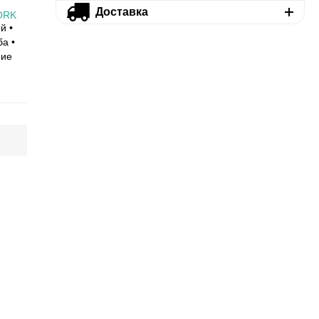
Доставка
ORK
й •
ба •
ние