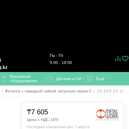
Пн - Пт
6
9:00 - 18:00
g.kz
Вакуумное
Датчики и СИ
Ещё
оборудование
е
/
Фитинги с накидной гайкой латунные серии C
/
С8 10/8 1/2 230
₸
7 605
Цена с НДС 16%
Последнее обновление цен: 7 августа