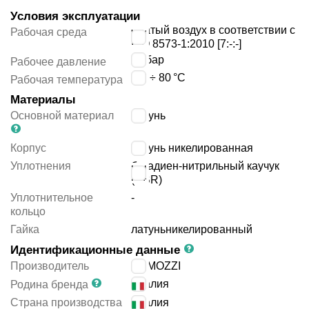
Условия эксплуатации
сжатый воздух в соответствии с
Рабочая среда
ISO 8573-1:2010 [7:-:-]
25
бар
Рабочее давление
-20 ÷ 80
°C
Рабочая температура
Материалы
Основной материал
латунь
Корпус
латунь никелированная
Уплотнения
бутадиен-нитрильный каучук
(NBR)
Уплотнительное
-
кольцо
Гайка
латунь
никелированный
Идентификационные данные
Производитель
CAMOZZI
Италия
Родина бренда
Страна производства
Италия