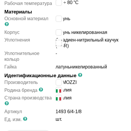
-20 ÷ 80
°C
Рабочая температура
Материалы
Основной материал
латунь
Корпус
латунь никелированная
Уплотнения
бутадиен-нитрильный каучук
(NBR)
Уплотнительное
-
кольцо
Гайка
латунь
никелированный
Идентификационные данные
Производитель
CAMOZZI
Италия
Родина бренда
Страна производства
Италия
Артикул
1493 6/4-1/8
шт.
Ед. изм.