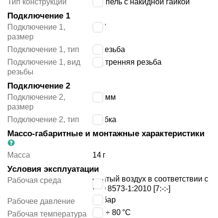
Тип конструкции
ниппель с накидной гайкой
Подключение 1
Подключение 1,
1/8″
размер
Подключение 1, тип
G резьба
Подключение 1, вид
внутренняя резьба
резьбы
Подключение 2
Подключение 2,
6/4 мм
размер
Подключение 2, тип
трубка
Массо-габаритные и монтажные характеристики
Масса
14
г
Условия эксплуатации
сжатый воздух в соответствии с
Рабочая среда
ISO 8573-1:2010 [7:-:-]
25
бар
Рабочее давление
-20 ÷ 80
°C
Рабочая температура