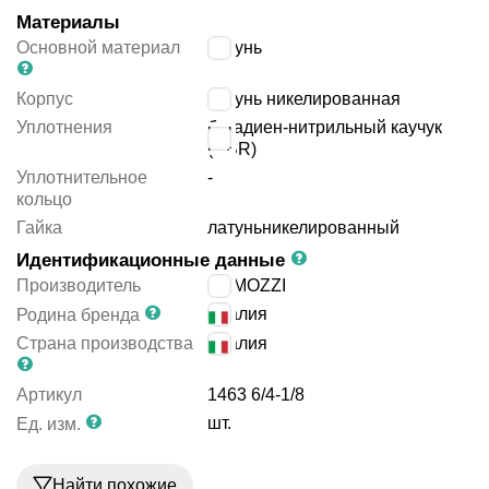
Материалы
Основной материал
латунь
Корпус
латунь никелированная
Уплотнения
бутадиен-нитрильный каучук
(NBR)
Уплотнительное
-
кольцо
Гайка
латунь
никелированный
Идентификационные данные
Производитель
CAMOZZI
Италия
Родина бренда
Страна производства
Италия
Артикул
1463 6/4-1/8
шт.
Ед. изм.
Найти похожие