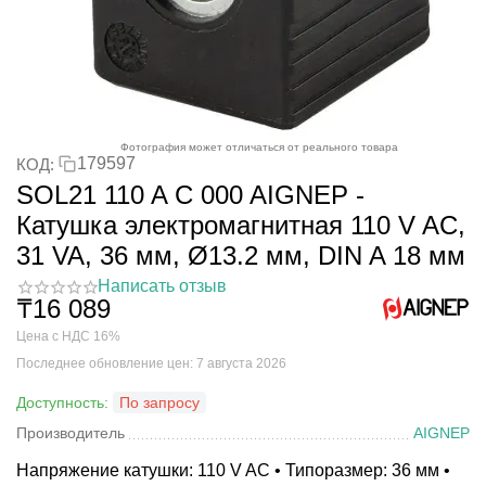
Фотография может отличаться от реального товара
179597
КОД:
SOL21 110 A C 000 AIGNEP -
Катушка электромагнитная 110 V AC,
31 VA, 36 мм, Ø13.2 мм, DIN A 18 мм
Написать отзыв
₸
16 089
Цена с НДС 16%
Последнее обновление цен: 7 августа 2026
Доступность:
По запросу
Производитель
AIGNEP
Напряжение катушки: 110 V AC • Типоразмер: 36 мм •