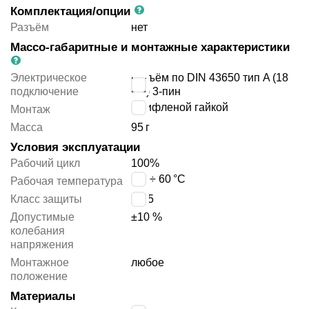
Комплектация/опции
Разъём
нет
Массо-габаритные и монтажные характеристики
Электрическое
разъём по DIN 43650 тип A (18
подключение
мм) 3-пин
с рифленой гайкой
Монтаж
Масса
95
г
Условия эксплуатации
Рабочий цикл
100%
-20 ÷ 60
°C
Рабочая температура
Класс защиты
IP65
Допустимые
±10 %
колебания
напряжения
Монтажное
любое
положение
Материалы