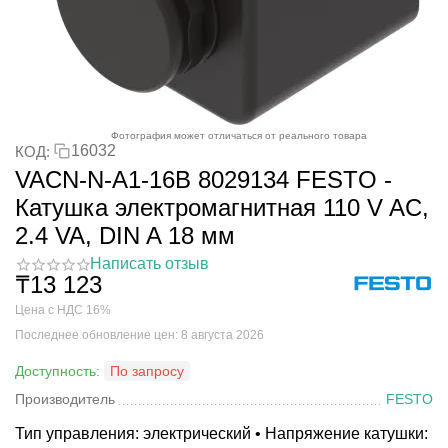
Фотография может отличаться от реального товара
16032
КОД:
VACN-N-A1-16B 8029134 FESTO -
Катушка электромагнитная 110 V AC,
2.4 VA, DIN A 18 мм
Написать отзыв
₸
13 123
Цена с НДС 16%
Последнее обновление цен: 8 августа 2026
Доступность:
По запросу
Производитель
FESTO
Тип управления: электрический • Напряжение катушки: