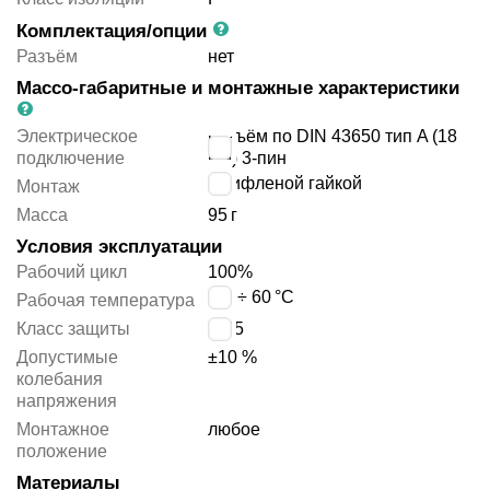
Комплектация/опции
Разъём
нет
Массо-габаритные и монтажные характеристики
Электрическое
разъём по DIN 43650 тип A (18
подключение
мм) 3-пин
с рифленой гайкой
Монтаж
Масса
95
г
Условия эксплуатации
Рабочий цикл
100%
-20 ÷ 60
°C
Рабочая температура
Класс защиты
IP65
Допустимые
±10 %
колебания
напряжения
Монтажное
любое
положение
Материалы