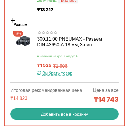
Доступность:
По запросу
₸
13 217
+
Разъём
-5%
300.11.00 PNEUMAX - Разъём
DIN 43650-A 18 мм, 3-пин
в наличии на доп. складе: 4
₸
1 525
₸
1 606
Выбрать товар
Итоговая рекомендованная цена
Цена за все
₸
14 743
₸
14 823
Добавить все в корзину