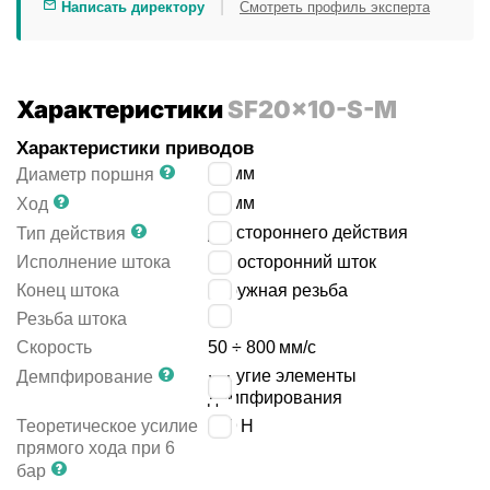
|
Написать директору
Смотреть профиль эксперта
Характеристики
SF20x10-S-M
Характеристики приводов
20
мм
Диаметр поршня
10
мм
Ход
двустороннего действия
Тип действия
Исполнение штока
односторонний шток
Конец штока
наружная резьба
M8
Резьба штока
Скорость
50 ÷ 800
мм/с
упругие элементы
Демпфирование
демпфирования
Теоретическое усилие
189
Н
прямого хода при 6
бар