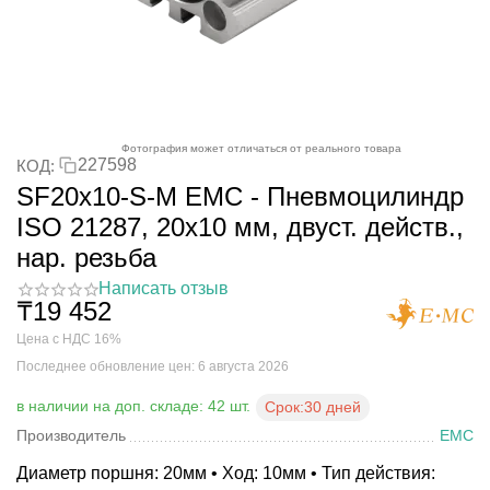
Фотография может отличаться от реального товара
227598
КОД:
SF20x10-S-M EMC - Пневмоцилиндр
ISO 21287, 20x10 мм, двуст. действ.,
нар. резьба
Написать отзыв
₸
19 452
Цена с НДС 16%
Последнее обновление цен: 6 августа 2026
в наличии на доп. складе: 42 шт.
Срок:
30 дней
Производитель
EMC
Диаметр поршня: 20мм • Ход: 10мм • Тип действия: