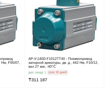
опривод
AP-V-140D-F1012TT40 - Пневмопривод
3 Нм, F05/07,
запорной арматуры, дв. д., 442 Нм, F10/12,
вал 27 мм, -40°C
срок:
30 дней
доп. склад: 1
₸
311 187