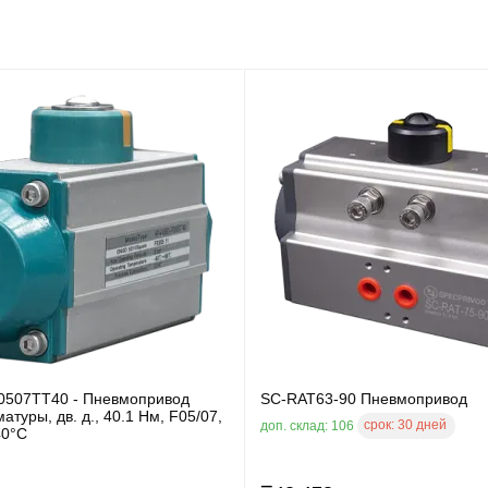
0507TT40 - Пневмопривод
SC-RAT63-90 Пневмопривод
атуры, дв. д., 40.1 Нм, F05/07,
срок:
30 дней
доп. склад: 106
40°C