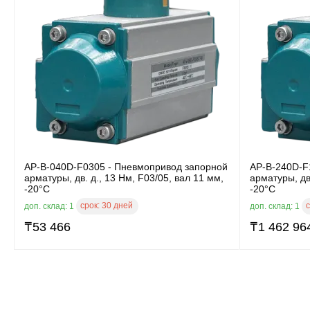
AP-B-040D-F0305 - Пневмопривод запорной
AP-B-240D-F
арматуры, дв. д., 13 Нм, F03/05, вал 11 мм,
арматуры, дв
-20°C
-20°C
срок:
30 дней
с
доп. склад: 1
доп. склад: 1
₸
53 466
₸
1 462 96