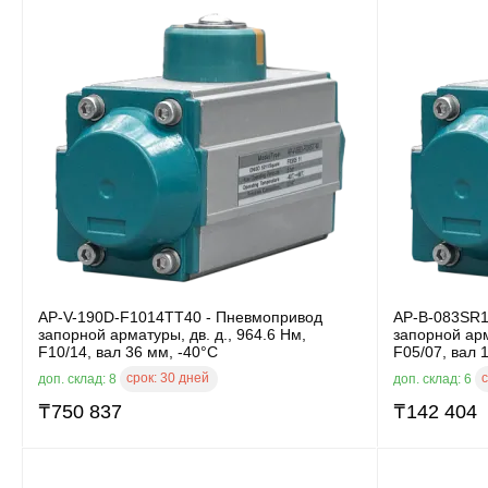
AP-V-190D-F1014TT40 - Пневмопривод
AP-B-083SR1
запорной арматуры, дв. д., 964.6 Нм,
запорной арм
F10/14, вал 36 мм, -40°C
F05/07, вал 
срок:
30 дней
с
доп. склад: 8
доп. склад: 6
₸
750 837
₸
142 404