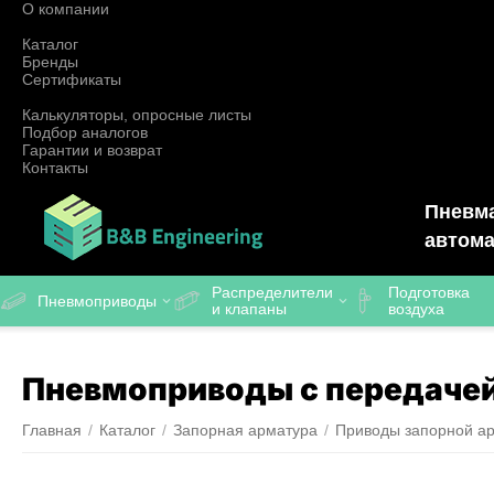
О компании
Каталог
Бренды
Сертификаты
Калькуляторы, опросные листы
Подбор аналогов
Гарантии и возврат
Контакты
Пневма
автома
Распределители
Подготовка
Пневмоприводы
и клапаны
воздуха
Пневмоприводы с передачей
Главная
/
Каталог
/
Запорная арматура
/
Приводы запорной а