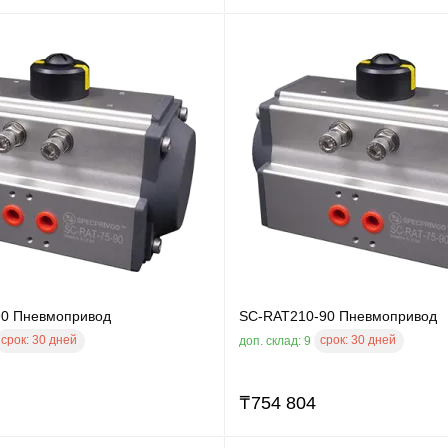
90 Пневмопривод
SC-RAT210-90 Пневмопривод
срок:
30 дней
срок:
30 дней
доп. склад: 9
₸
754 804