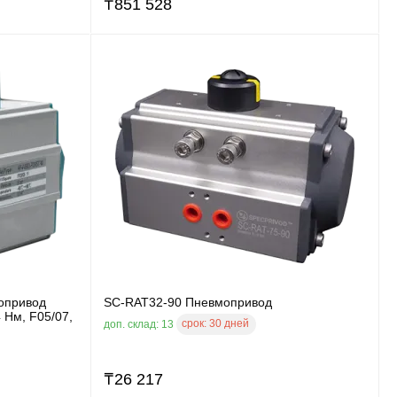
₸
851 528
опривод
SC-RAT32-90 Пневмопривод
4 Нм, F05/07,
срок:
30 дней
доп. склад: 13
₸
26 217