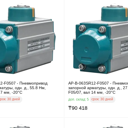
2-F0507 - Пневмопривод
AP-B-063SR12-F0507 - Пневмо
атуры, одн. д., 55.8 Нм,
запорной арматуры, одн. д., 27
17 мм, -20°C
F05/07, вал 14 мм, -20°C
рок:
30 дней
срок:
30 дней
доп. склад: 5
₸
90 418