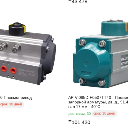
₸
43 478
90 Пневмопривод
AP-V-085D-F0507TT40 - Пневм
запорной арматуры, дв. д., 91.
срок:
30 дней
вал 17 мм, -40°C
срок:
30 дней
доп. склад: 30
₸
101 420