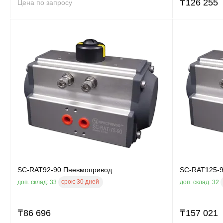
₸
126 255
Цена по запросу
SC-RAT92-90 Пневмопривод
SC-RAT125-
срок:
30 дней
доп. склад: 33
доп. склад: 32
₸
86 696
₸
157 021