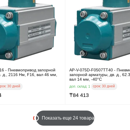
16 - Пневмопривод запорной
AP-V-075D-F0507TT40 - Пневм
. д., 2116 Нм, F16, вал 46 мм,
запорной арматуры, дв. д., 62.
вал 14 мм, -40°C
рок:
30 дней
срок:
30 дней
доп. склад: 1
4
₸
84 413
Показать еще 24 товара