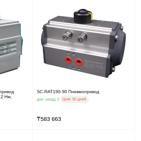
привод
SC-RAT190-90 Пневмопривод
.2 Нм,
срок:
30 дней
доп. склад: 5
₸
583 663