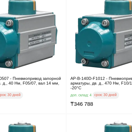
0507 - Пневмопривод запорной
AP-B-140D-F1012 - Пневмопри
. д., 40 Нм, F05/07, вал 14 мм,
арматуры, дв. д., 470 Нм, F10/1
-20°C
рок:
30 дней
срок:
30 дней
доп. склад: 4
₸
346 788