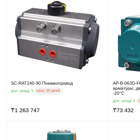
SC-RAT240-90 Пневмопривод
AP-B-063D-F
арматуры, дв
срок:
30 дней
доп. склад: 5
-20°C
с
доп. склад: 4
₸
1 263 747
₸
73 432