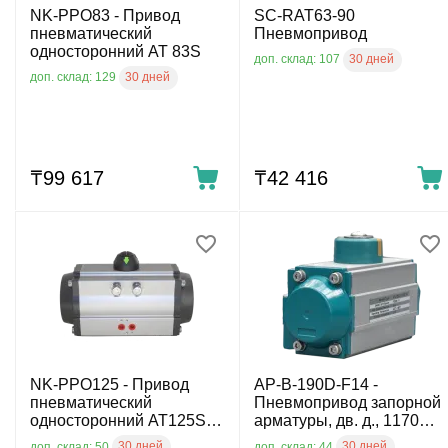
NK-PPO83 - Привод
SC-RAT63-90
пневматический
Пневмопривод
односторонний AT 83S
30 дней
доп. склад: 107
30 дней
доп. склад: 129
₸
99 617
₸
42 416
NK-PPO125 - Привод
AP-B-190D-F14 -
пневматический
Пневмопривод запорной
односторонний AT125S,
арматуры, дв. д., 1170
DN65, DN80, NK-PPO125
Нм, F14, вал 36 мм, -20°C
30 дней
30 дней
доп. склад: 50
доп. склад: 44