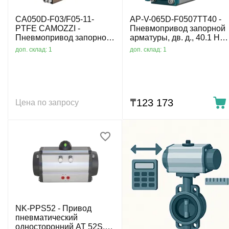
CA050D-F03/F05-11-
AP-V-065D-F0507TT40 -
PTFE CAMOZZI -
Пневмопривод запорной
Пневмопривод запорной
арматуры, дв. д., 40.1 Нм,
арматуры, дв. д., 19.8 Нм,
F05/07, вал 14 мм, -40°C
доп. склад: 1
доп. склад: 1
F03/05, вал 11 мм
₸
123 173
Цена по запросу
NK-PPS52 - Привод
пневматический
односторонний AT 52S,