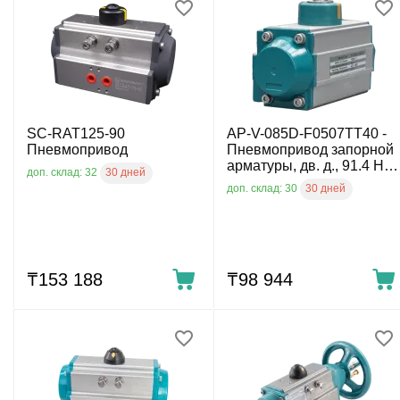
SC-RAT125-90
AP-V-085D-F0507TT40 -
Пневмопривод
Пневмопривод запорной
арматуры, дв. д., 91.4 Нм,
30 дней
доп. склад: 32
F05/07, вал 17 мм, -40°C
30 дней
доп. склад: 30
₸
153 188
₸
98 944