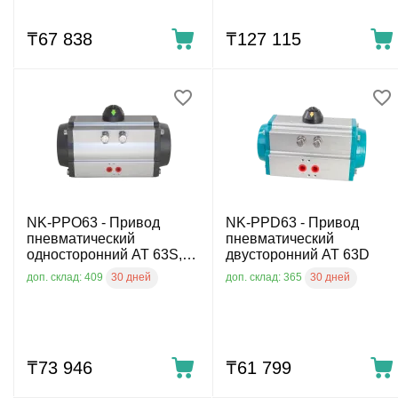
₸
67 838
₸
127 115
NK-PPO63 - Привод
NK-PPD63 - Привод
пневматический
пневматический
односторонний AT 63S,
двусторонний AT 63D
DN25, DN32
30 дней
30 дней
доп. склад: 409
доп. склад: 365
₸
73 946
₸
61 799