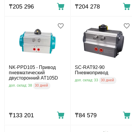
₸
205 296
₸
204 278
NK-PPD105 - Привод
SC-RAT92-90
пневматический
Пневмопривод
двусторонний AT105D
30 дней
доп. склад: 33
30 дней
доп. склад: 38
₸
133 201
₸
84 579