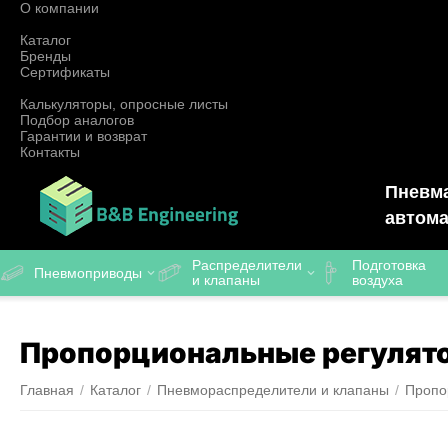
О компании
Каталог
Бренды
Сертификаты
Калькуляторы, опросные листы
Подбор аналогов
Гарантии и возврат
Контакты
Пневма
автома
Распределители
Подготовка
Пневмоприводы
и клапаны
воздуха
Пропорциональные регулят
Главная
/
Каталог
/
Пневмораспределители и клапаны
/
Пропо