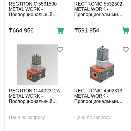
REGTRONIC 5531500
REGTRONIC 5532502
METAL WORK -
METAL WORK -
Пропорциональный
Пропорциональный
регулятор давления,
регулятор давления,
0÷10 бар, G1/8, IO-Link,
0÷10 бар, G1/4, IO-Link,
₸
664 956
₸
591 954
дисплей
без дисплея
REGTRONIC 4402312A
REGTRONIC 4502313
METAL WORK -
METAL WORK -
Пропорциональный
Пропорциональный
регулятор давления,
регулятор давления,
0÷10 бар, IO-Link,
0÷10 бар, G3/4, IO-Link,
дисплей
без дисплея
Цена по запросу
Цена по запросу