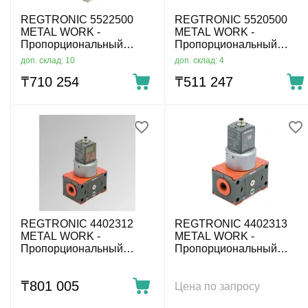
REGTRONIC 5522500
REGTRONIC 5520500
METAL WORK -
METAL WORK -
Пропорциональный
Пропорциональный
регулятор давления,
регулятор давления,
доп. склад: 10
доп. склад: 4
0÷10 бар, G1/4, 4-20 мА/0-
0÷10 бар, M5, 4-20 мА/0-
₸
710 254
₸
511 247
10 В, дисплей
10 В, дисплей
REGTRONIC 4402312
REGTRONIC 4402313
METAL WORK -
METAL WORK -
Пропорциональный
Пропорциональный
регулятор давления,
регулятор давления,
0÷10 бар, G1/2, IO-Link,
0÷10 бар, G1/2, IO-Link,
₸
801 005
дисплей
без дисплея
Цена по запросу