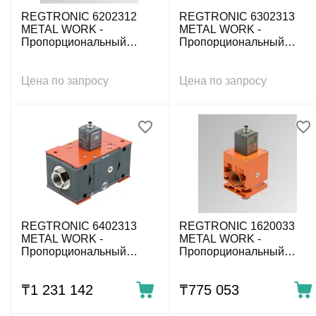
REGTRONIC 6202312
REGTRONIC 6302313
METAL WORK -
METAL WORK -
Пропорциональный
Пропорциональный
регулятор давления,
регулятор давления,
0÷10 бар, G1 1/4, IO-Link,
0÷10 бар, G1 1/2, IO-Link,
дисплей
без дисплея
Цена по запросу
Цена по запросу
REGTRONIC 6402313
REGTRONIC 1620033
METAL WORK -
METAL WORK -
Пропорциональный
Пропорциональный
регулятор давления,
регулятор давления,
0÷10 бар, G2, IO-Link, без
0÷10 бар, G1, IO-Link,
₸
1 231 142
₸
775 053
дисплея
дисплей