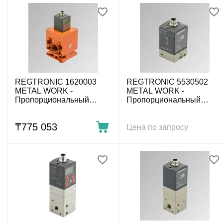
REGTRONIC 1620003
REGTRONIC 5530502
METAL WORK -
METAL WORK -
Пропорциональный
Пропорциональный
регулятор давления,
регулятор давления,
0÷10 бар, G1, 4-20 мА/0-
0÷10 бар, M5, IO-Link, без
₸
775 053
10 В, дисплей
дисплея
Цена по запросу