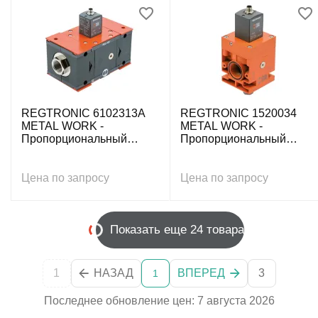
REGTRONIC 6102313A
REGTRONIC 1520034
METAL WORK -
METAL WORK -
Пропорциональный
Пропорциональный
регулятор давления,
регулятор давления,
0÷10 бар, IO-Link, без
0÷10 бар, G3/4, IO-Link,
дисплея
без дисплея
Цена по запросу
Цена по запросу
Показать еще 24 товара
1
НАЗАД
ВПЕРЕД
3
1
Последнее обновление цен: 7 августа 2026