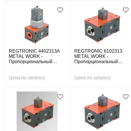
REGTRONIC 4402313A
REGTRONIC 6102313
METAL WORK -
METAL WORK -
Пропорциональный
Пропорциональный
регулятор давления,
регулятор давления,
0÷10 бар, IO-Link, без
0÷10 бар, G1, IO-Link, без
дисплея
дисплея
Цена по запросу
Цена по запросу