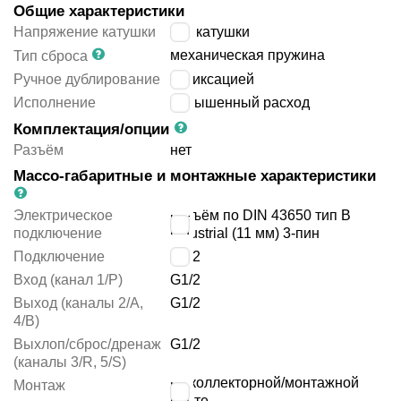
Общие характеристики
Напряжение катушки
без катушки
механическая пружина
Тип сброса
Ручное дублирование
с фиксацией
Исполнение
повышенный расход
Комплектация/опции
Разъём
нет
Массо-габаритные и монтажные характеристики
Электрическое
разъём по DIN 43650 тип B
подключение
industrial (11 мм) 3-пин
Подключение
G1/2
Вход (канал 1/P)
G1/2
Выход (каналы 2/A,
G1/2
4/B)
Выхлоп/сброс/дренаж
G1/2
(каналы 3/R, 5/S)
на коллекторной/монтажной
Монтаж
плите