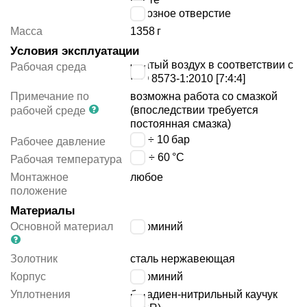
сквозное отверстие
Масса
1358
г
Условия эксплуатации
сжатый воздух в соответствии с
Рабочая среда
ISO 8573-1:2010 [7:4:4]
Примечание по
возможна работа со смазкой
(впоследствии требуется
рабочей среде
постоянная смазка)
2.5 ÷ 10
бар
Рабочее давление
-20 ÷ 60
°C
Рабочая температура
Монтажное
любое
положение
Материалы
Основной материал
алюминий
Золотник
сталь нержавеющая
Корпус
алюминий
Уплотнения
бутадиен-нитрильный каучук