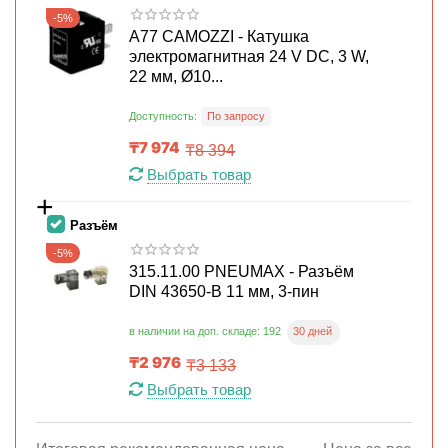
-5%
A77 CAMOZZI - Катушка
электромагнитная 24 V DC, 3 W,
22 мм, Ø10...
Доступность:
По запросу
₸
7 974
₸
8 394
Выбрать товар
+
Разъём
-5%
315.11.00 PNEUMAX - Разъём
DIN 43650-B 11 мм, 3-пин
30 дней
в наличии на доп. складе: 192
₸
2 976
₸
3 133
Выбрать товар