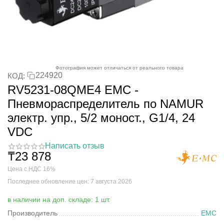
Фотография может отличаться от реального товара
224920
КОД:
RV5231-08QME4 EMC -
Пневмораспределитель по NAMUR
электр. упр., 5/2 моност., G1/4, 24
VDC
Написать отзыв
₸
23 878
Цена с НДС 16%
Последнее обновление цен: 7 августа 2026
в наличии на доп. складе: 1 шт.
Производитель
EMC