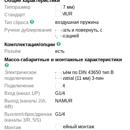
Общие характеристики
Типоразмер
3 (27 мм)
NAMUR
Стандарт
воздушная пружина
Тип сброса
Ручное дублирование
нажать и повернуть, с
фиксацией
Комплектация/опции
Разъём
есть
Массо-габаритные и монтажные характеристики
Электрическое
разъём по DIN 43650 тип B
подключение
industrial (11 мм) 3-пин
Подключение
G1/4
Вход (канал 1/P)
G1/4
Выход (каналы 2/A,
NAMUR
4/B)
Выхлоп/сброс/дренаж
G1/4
(каналы 3/R, 5/S)
линейный монтаж
Монтаж