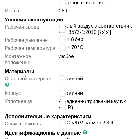
сквозное отверстие
Масса
289
г
Условия эксплуатации
сжатый воздух в соответствии с
Рабочая среда
ISO 8573-1:2010 [7:4:4]
1.5 ÷ 8
бар
Рабочее давление
-20 ÷ 70
°C
Рабочая температура
Монтажное
любое
положение
Материалы
Основной материал
алюминий
Корпус
алюминий
Уплотнения
бутадиен-нитрильный каучук
(NBR)
Дополнительные характеристики
EMC V/RV размер 2,3,4
Совместимость
Идентификационные данные