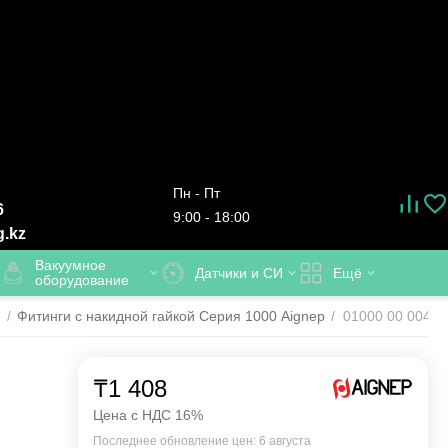
Пн - Пт
6
9:00 - 18:00
g.kz
Вакуумное
Датчики и СИ
Ещё
оборудование
е
/
Фитинги с накидной гайкой Серия 1000 Aignep
/
01000 00 004 A
р
₸
1 408
Цена с НДС 16%
Последнее обновление цен: 6 августа