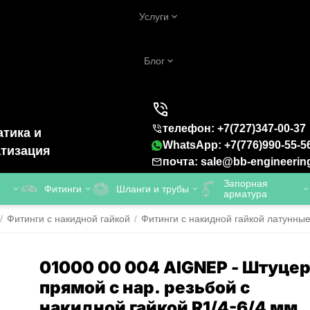
Услуги
Блог
телефон: +7(727)347-00-37
тика и
WhatsApp: +7(776)990-55-5
тизация
почта: sale@bb-engineerin
Запорная
Фитинги
Шланги и трубы
арматура
/
Фитинги с накидной гайкой
/
Фитинги с накидной гайкой латунны
01000 00 004 AIGNEP - Штуце
прямой с нар. резьбой с
накидной гайкой R1/4-6/4 мм