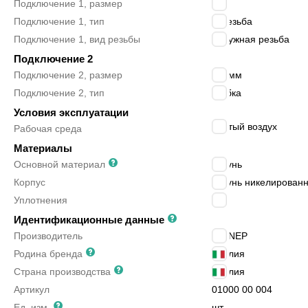
Подключение 1, размер
1/4″
Подключение 1, тип
R резьба
Подключение 1, вид резьбы
наружная резьба
Подключение 2
Подключение 2, размер
6/4 мм
Подключение 2, тип
трубка
Условия эксплуатации
сжатый воздух
Рабочая среда
Материалы
Основной материал
латунь
Корпус
латунь никелирован
Уплотнения
-
Идентификационные данные
Производитель
AIGNEP
Родина бренда
Италия
Страна производства
Италия
Артикул
01000 00 004
Ед. изм.
шт.