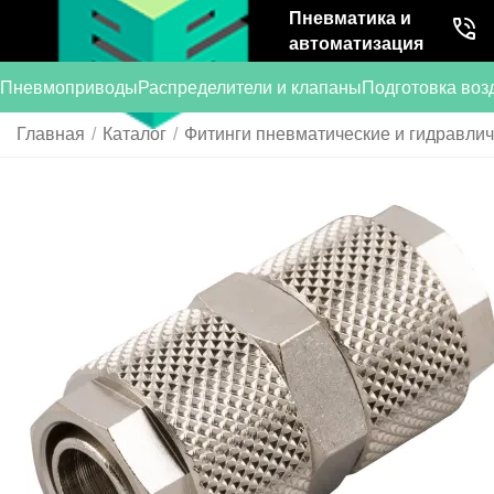
Пневматика и
автоматизация
Пневмоприводы
Распределители и клапаны
Подготовка воз
Главная
/
Каталог
/
Фитинги пневматические и гидравли