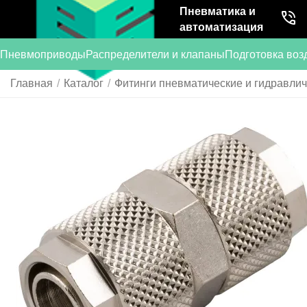
Пневматика и
автоматизация
Пневмоприводы
Распределители и клапаны
Подготовка воз
Главная
/
Каталог
/
Фитинги пневматические и гидравли