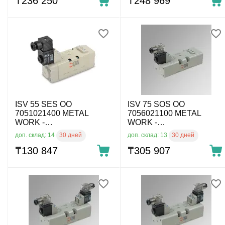
₸
236 250
₸
248 969
ISV 55 SES OO
ISV 75 SOS OO
7051021400 METAL
7056021100 METAL
WORK -
WORK -
Пневмораспределитель
Пневмораспределитель
30 дней
30 дней
доп. склад: 14
доп. склад: 13
по ISO 5599 эл. упр., 5/2
по ISO 5599 эл. упр., 5/2
моност., ISO 1, без катуш.
₸
130 847
моност., ISO 3, без катуш.
₸
305 907