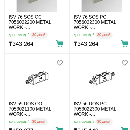
ISV 76 SOS OC
ISV 76 SOS PC
7056022200 METAL
7056022300 METAL
WORK -
WORK -
Пневмораспределитель
Пневмораспределитель
30 дней
30 дней
доп. склад: 9
доп. склад: 5
по ISO 5599 эл.. упр., 5/3
ISO 5599 эл. упр., 5/3 под
выхлоп, ISO 3, без катуш.
₸
343 264
давл., ISO 3, без катуш.
₸
343 264
ISV 55 DOS OO
ISV 56 DOS PC
7053021100 METAL
7053022300 METAL
WORK -
WORK -
Пневмораспределитель
Пневмораспределитель
30 дней
30 дней
доп. склад: 4
доп. склад: 2
по ISO 5599 эл. упр., 5/2
ISO 5599 эл. упр., 5/3 под
моност., ISO 1, без катуш.
давл., ISO 1, без катуш.