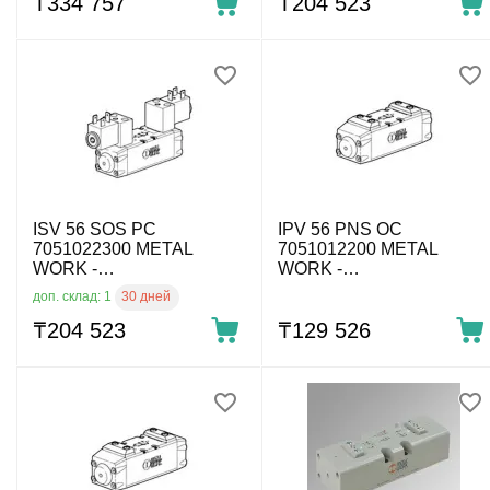
бист., ISO 1, без катуш.
₸
334 757
закрыт, ISO 1, без катуш.
₸
204 523
ISV 56 SOS PC
IPV 56 PNS OC
7051022300 METAL
7051012200 METAL
WORK -
WORK -
Пневмораспределитель
Пневмораспределитель
30 дней
доп. склад: 1
ISO 5599 эл. упр., 5/3 под
по ISO 5599 пневм. упр.,
давл., ISO 1, без катуш.
₸
204 523
5/3 выхлоп, ISO 1
₸
129 526