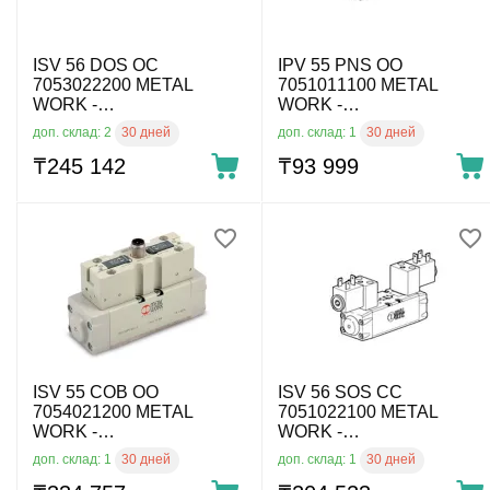
ISV 56 DOS OC
IPV 55 PNS OO
7053022200 METAL
7051011100 METAL
WORK -
WORK -
Пневмораспределитель
Пневмораспределитель
30 дней
30 дней
доп. склад: 2
доп. склад: 1
по ISO 5599 эл.. упр., 5/3
по ISO 5599 пневм. упр.,
выхлоп, ISO 1, без катуш.
₸
245 142
5/2 моност., ISO 1
₸
93 999
ISV 55 COB OO
ISV 56 SOS CC
7054021200 METAL
7051022100 METAL
WORK -
WORK -
Пневмораспределитель
Пневмораспределитель
30 дней
30 дней
доп. склад: 1
доп. склад: 1
по ISO 5599 эл.. упр., 5/2
по ISO 5599 эл.. упр., 5/3