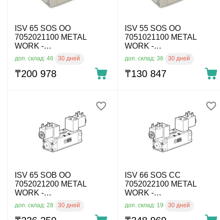
ISV 65 SOS OO
ISV 55 SOS OO
7052021100 METAL
7051021100 METAL
WORK -
WORK -
Пневмораспределитель
Пневмораспределитель
30 дней
30 дней
доп. склад: 46
доп. склад: 36
по ISO 5599 эл. упр., 5/2
по ISO 5599 эл. упр., 5/2
моност., ISO 2, без катуш.
₸
200 978
моност., ISO 1, без катуш.
₸
130 847
ISV 65 SOB OO
ISV 66 SOS CC
7052021200 METAL
7052022100 METAL
WORK -
WORK -
Пневмораспределитель
Пневмораспределитель
30 дней
30 дней
доп. склад: 28
доп. склад: 19
по ISO 5599 эл.. упр., 5/2
по ISO 5599 эл.. упр., 5/3
бист., ISO 2, без катуш.
закрыт, ISO 2, без катуш.