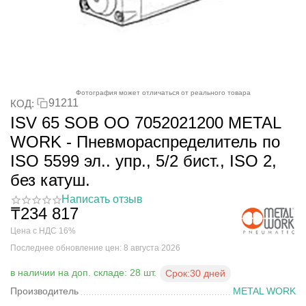
Фотография может отличаться от реального товара
91211
КОД:
ISV 65 SOB OO 7052021200 METAL
WORK - Пневмораспределитель по
ISO 5599 эл.. упр., 5/2 бист., ISO 2,
без катуш.
Написать отзыв
₸
234 817
Цена с НДС 16%
Последнее обновление цен: 8 августа 2026
в наличии на доп. складе: 28 шт.
Срок:
30 дней
Производитель
METAL WORK