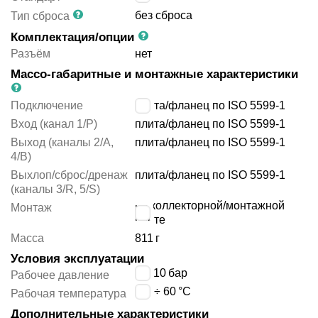
без сброса
Тип сброса
Комплектация/опции
Разъём
нет
Массо-габаритные и монтажные характеристики
Подключение
плита/фланец по ISO 5599-1
Вход (канал 1/P)
плита/фланец по ISO 5599-1
Выход (каналы 2/A,
плита/фланец по ISO 5599-1
4/B)
Выхлоп/сброс/дренаж
плита/фланец по ISO 5599-1
(каналы 3/R, 5/S)
на коллекторной/монтажной
Монтаж
плите
Масса
811
г
Условия эксплуатации
1 ÷ 10
бар
Рабочее давление
-10 ÷ 60
°C
Рабочая температура
Дополнительные характеристики