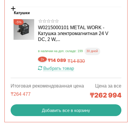
+
Катушки
-5%
W0215000101 METAL WORK -
Катушка электромагнитная 24 V
DC, 2 W,...
30 дней
в наличии на доп. складе: 199
2x
₸
14 089
₸
14 830
Выбрать товар
Итоговая рекомендованная цена
Цена за все
₸
262 994
₸
264 477
Добавить все в корзину