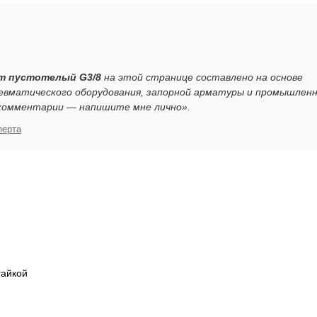
лт пустотелый G3/8
на этой странице составлено на основе
евматического оборудования, запорной арматуры и промышлен
 комментарии — напишите мне лично».
перта
гайкой