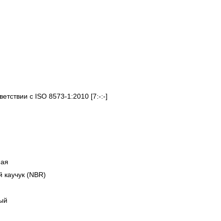
етствии с ISO 8573-1:2010 [7:-:-]
ная
 каучук (NBR)
ый