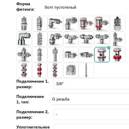
Форма
болт пустотелый
фитинга:
Подключение 1,
размер:
Подключение
1, тип:
Подключение 2,
размер:
Уплотнительное