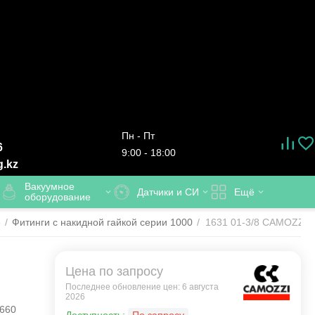
Пн - Пт
6
9:00 - 18:00
g.kz
Вакуумное
Датчики и СИ
Ещё
оборудование
е
/
Фитинги с накидной гайкой серии 1000
/
1631 01-3/8 CAMOZZI -
Цена по запросу
Последнее обновление цен: 6 августа
2026
660