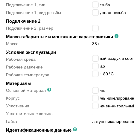
Подключение 1, тип
G резьба
Подключение 1, вид резьбы
наружная резьба
Подключение 2
Подключение 2, размер
-
Массо-габаритные и монтажные характеристики
Масса
35
г
Условия эксплуатации
сжатый воздух в соотв
Рабочая среда
25
бар
Рабочее давление
-20 ÷ 80
°C
Рабочая температура
Материалы
Основной материал
латунь
Корпус
латунь никелирован
Уплотнения
бутадиен-нитрильный
Уплотнительное кольцо
-
Гайка
латунь
никелированн
Идентификационные данные