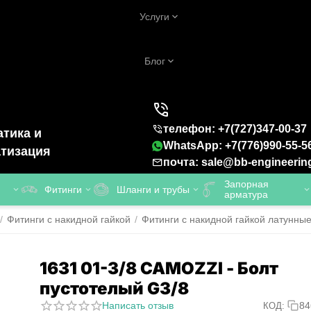
Услуги
Блог
телефон: +7(727)347-00-37
тика и
WhatsApp: +7(776)990-55-5
тизация
почта: sale@bb-engineerin
Запорная
Фитинги
Шланги и трубы
арматура
/
Фитинги с накидной гайкой
/
Фитинги с накидной гайкой латунны
1631 01-3/8 CAMOZZI - Болт
пустотелый G3/8
Написать отзыв
84
КОД: