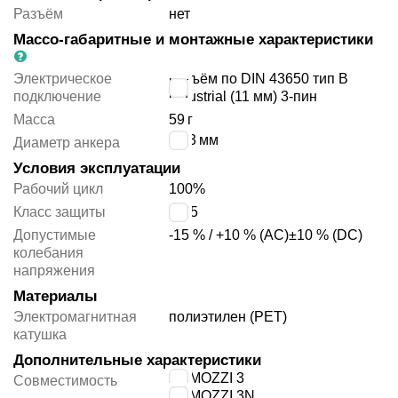
Разъём
нет
Массо-габаритные и монтажные характеристики
Электрическое
разъём по DIN 43650 тип B
подключение
industrial (11 мм) 3-пин
Масса
59
г
10.3
мм
Диаметр анкера
Условия эксплуатации
Рабочий цикл
100%
Класс защиты
IP65
Допустимые
-15 % / +10 % (AC)
±10 % (DC)
колебания
напряжения
Материалы
Электромагнитная
полиэтилен (PET)
катушка
Дополнительные характеристики
CAMOZZI 3
Совместимость
CAMOZZI 3N