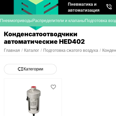
Пневматика и
автоматизация
Пневмоприводы
Распределители и клапаны
Подготовка воз
Конденсатоотводчики
автоматические HED402
Главная
/
Каталог
/
Подготовка сжатого воздуха
/
Конден
Категории