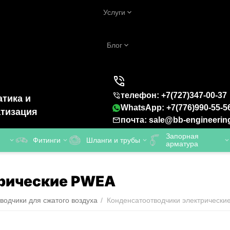
Услуги
Блог
телефон: +7(727)347-00-37
тика и
WhatsApp: +7(776)990-55-5
тизация
почта: sale@bb-engineerin
Запорная
Фитинги
Шланги и трубы
арматура
трические PWEA
водчики для сжатого воздуха
/
Конденсатоотводчики электрическ