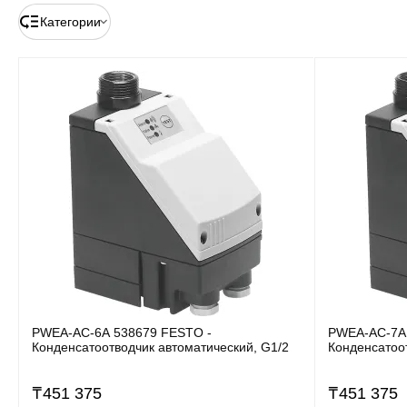
Категории
PWEA-AC-6A 538679 FESTO -
PWEA-AC-7A
Конденсатоотводчик автоматический, G1/2
Конденсатоо
₸
451 375
₸
451 375