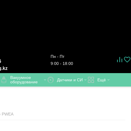
Пн - Пт
6
9:00 - 18:00
g.kz
Вакуумное
Датчики и СИ
Ещё
оборудование
ие PWEA