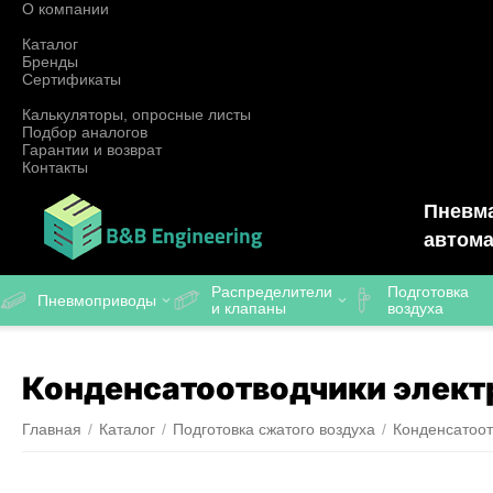
О компании
Каталог
Бренды
Сертификаты
Калькуляторы, опросные листы
Подбор аналогов
Гарантии и возврат
Контакты
Пневма
автома
Распределители
Подготовка
Пневмоприводы
и клапаны
воздуха
Конденсатоотводчики элек
Главная
/
Каталог
/
Подготовка сжатого воздуха
/
Конденсатоот