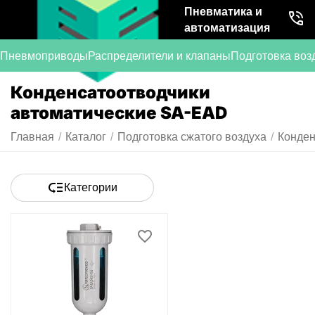
Пневматика и
автоматизация
Пневмоприводы
Распределители и клапаны
Подготовка воз
Конденсатоотводчики
автоматические SA-EAD
Главная
/
Каталог
/
Подготовка сжатого воздуха
/
Конден
Категории