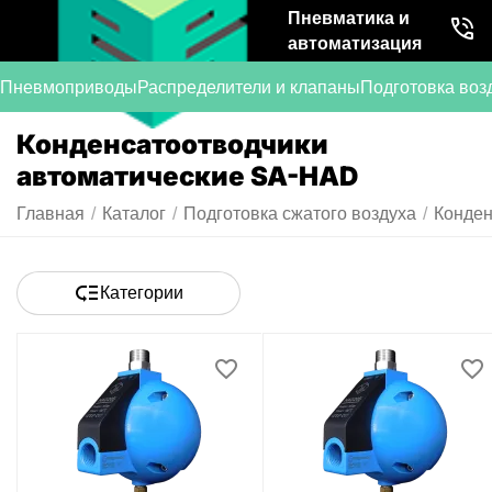
Пневматика и
автоматизация
Пневмоприводы
Распределители и клапаны
Подготовка воз
Конденсатоотводчики
автоматические SA-HAD
Главная
/
Каталог
/
Подготовка сжатого воздуха
/
Конден
Категории