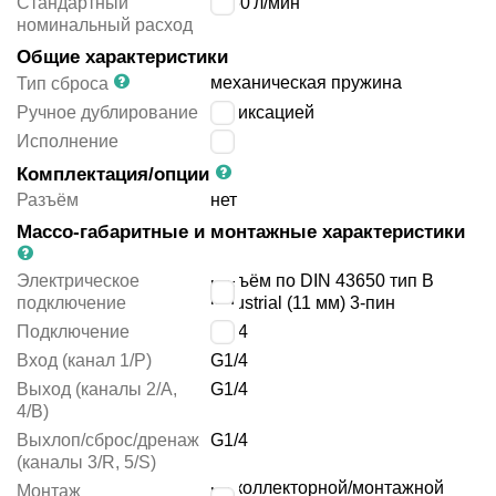
Стандартный
1050
л/мин
номинальный расход
Общие характеристики
механическая пружина
Тип сброса
Ручное дублирование
с фиксацией
Исполнение
-
Комплектация/опции
Разъём
нет
Массо-габаритные и монтажные характеристики
Электрическое
разъём по DIN 43650 тип B
подключение
industrial (11 мм) 3-пин
Подключение
G1/4
Вход (канал 1/P)
G1/4
Выход (каналы 2/A,
G1/4
4/B)
Выхлоп/сброс/дренаж
G1/4
(каналы 3/R, 5/S)
на коллекторной/монтажной
Монтаж