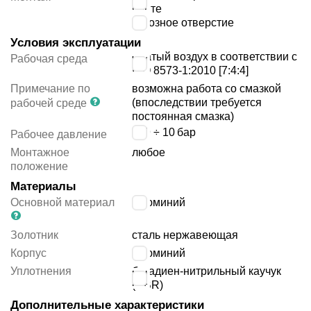
плите
сквозное отверстие
Условия эксплуатации
сжатый воздух в соответствии с
Рабочая среда
ISO 8573-1:2010 [7:4:4]
Примечание по
возможна работа со смазкой
(впоследствии требуется
рабочей среде
постоянная смазка)
-0.9 ÷ 10
бар
Рабочее давление
Монтажное
любое
положение
Материалы
Основной материал
алюминий
Золотник
сталь нержавеющая
Корпус
алюминий
Уплотнения
бутадиен-нитрильный каучук
(NBR)
Дополнительные характеристики