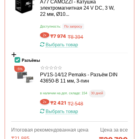
A77 CAMOZZI - Катушка
электромагнитная 24 V DC, 3 W,
22 мм, Ø10...
Доступность:
По запросу
2x
₸
7 974
₸
8 394
Выбрать товар
+
Разъёмы
-5%
PV1S-14/12 Pemaks - Разъём DIN
43650-B 11 мм, 3-пин
30 дней
в наличии на доп. складе: 154
2x
₸
2 421
₸
2 548
Выбрать товар
Итоговая рекомендованная цена
Цена за все
₸
21 885