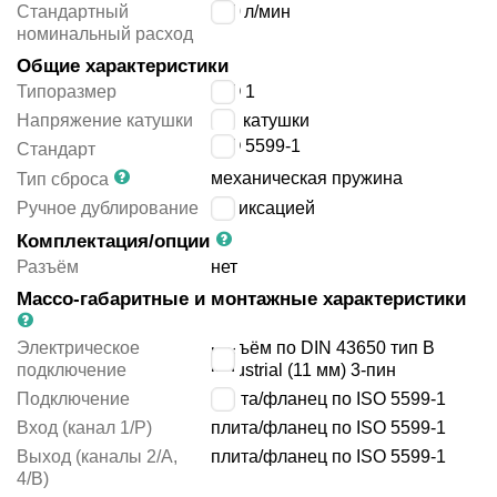
Стандартный
900
л/мин
номинальный расход
Общие характеристики
Типоразмер
ISO 1
Напряжение катушки
без катушки
ISO 5599-1
Стандарт
механическая пружина
Тип сброса
Ручное дублирование
с фиксацией
Комплектация/опции
Разъём
нет
Массо-габаритные и монтажные характеристики
Электрическое
разъём по DIN 43650 тип B
подключение
industrial (11 мм) 3-пин
Подключение
плита/фланец по ISO 5599-1
Вход (канал 1/P)
плита/фланец по ISO 5599-1
Выход (каналы 2/A,
плита/фланец по ISO 5599-1
4/B)