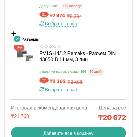
Доступность:
По запросу
2x
₸
7 974
₸
8 394
Выбрать товар
+
Разъёмы
-5%
PV1S-14/12 Pemaks - Разъём DIN
43650-B 11 мм, 3-пин
30 дней
в наличии на доп. складе: 154
2x
₸
2 362
₸
2 486
Выбрать товар
Итоговая рекомендованная цена
Цена за все
₸
20 672
₸
21 760
Добавить все в корзину