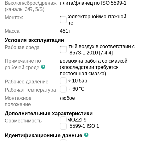
Выхлоп/сброс/дренаж
плита/фланец по ISO 5599-1
(каналы 3/R, 5/S)
на коллекторной/монтажной
Монтаж
плите
Масса
451
г
Условия эксплуатации
сжатый воздух в соответствии с
Рабочая среда
ISO 8573-1:2010 [7:4:4]
Примечание по
возможна работа со смазкой
(впоследствии требуется
рабочей среде
постоянная смазка)
1.5 ÷ 10
бар
Рабочее давление
-20 ÷ 60
°C
Рабочая температура
Монтажное
любое
положение
Дополнительные характеристики
CAMOZZI 9
Совместимость
ISO 5599-1 ISO 1
Идентификационные данные